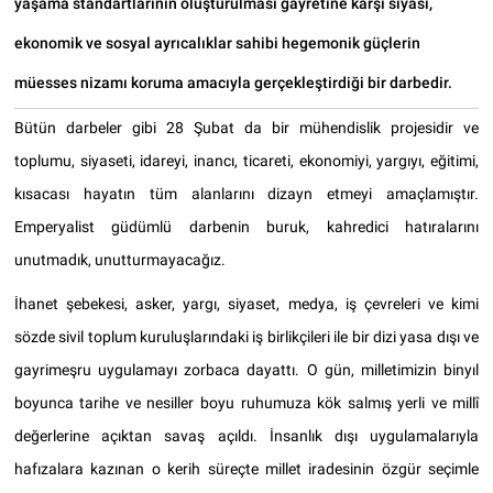
yaşama standartlarının oluşturulması gayretine karşı siyasi,
ekonomik ve sosyal ayrıcalıklar sahibi hegemonik güçlerin
müesses nizamı koruma amacıyla gerçekleştirdiği bir darbedir.
Bütün darbeler gibi 28 Şubat da bir mühendislik projesidir ve
toplumu, siyaseti, idareyi, inancı, ticareti, ekonomiyi, yargıyı, eğitimi,
kısacası hayatın tüm alanlarını dizayn etmeyi amaçlamıştır.
Emperyalist güdümlü darbenin buruk, kahredici hatıralarını
unutmadık, unutturmayacağız.
İhanet şebekesi, asker, yargı, siyaset, medya, iş çevreleri ve kimi
sözde sivil toplum kuruluşlarındaki iş birlikçileri ile bir dizi yasa dışı ve
gayrimeşru uygulamayı zorbaca dayattı. O gün, milletimizin binyıl
boyunca tarihe ve nesiller boyu ruhumuza kök salmış yerli ve millî
değerlerine açıktan savaş açıldı. İnsanlık dışı uygulamalarıyla
hafızalara kazınan o kerih süreçte millet iradesinin özgür seçimle