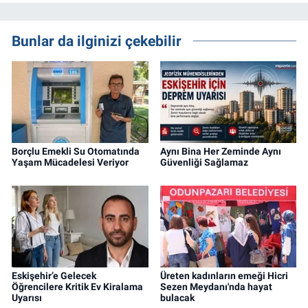
Bunlar da ilginizi çekebilir
Borçlu Emekli Su Otomatında
Aynı Bina Her Zeminde Aynı
Yaşam Mücadelesi Veriyor
Güvenliği Sağlamaz
Eskişehir’e Gelecek
Üreten kadınların emeği Hicri
Öğrencilere Kritik Ev Kiralama
Sezen Meydanı'nda hayat
Uyarısı
bulacak