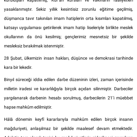
kuruluşları kapatılmış, Kur’an kursları ve vakıfların faaliyetleri
yasaklanmıştır. Sekiz yıllık kesintisiz zorunlu eğitime geçilmiş,
düşmanca tavır takınılan imam hatiplerin orta kısımları kapatılmış,
katsayı uygulaması getirilerek imam hatip liseleriyle birlikte meslek
okullarının da önü kesilmiş; gençlerimiz mesnetsiz bir şekilde
mesleksiz bırakılmak istenmiştir.
28 Şubat, ülkemizin insan hakları, düşünce ve demokrasi tarihinde
kara bir lekedir.
Binyıl süreceği iddia edilen darbe düzeninin izleri, zaman içerisinde
milletin iradesi ve kararlılığıyla birçok açıdan silinmiştir. Darbeciler
yargılanarak darbenin hesabı sorulmuş, darbecilerin 21’i müebbet
hapse mahkûm edilmiştir.
Hâlâ dönemin keyfî kararlarıyla mahkûm edilen birçok insanın
mağduriyeti, anlaşılmaz bir şekilde maalesef devam etmektedir.