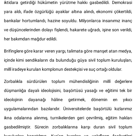
iktidara getirdiği hükûmetin yürütme hakkı gasbedildi. Demokrasi
yara aldı, ifade özgürlüğü ayaklar altına alındı, ekonomi çökertildi,
bankalar hortumlandı, hazine soyuldu. Milyonlarca insanımız inanç
ve düşüncelerinden dolayı fişlendi, hakarete uğradı, işine son verildi,
her bakımdan mağdur edildi.
Brifinglere göre karar veren yargı, talimata göre manşet atan medya,
içinde kimi sendikaların da bulunduğu güya sivil toplum kuruluşları,
millî iradeye kurulan komplonun destekçisi ve suç ortağı oldular.
Zorbalıkla sürdürülen toplum mühendisliğinin millî değerlere
düşmanlığa dayalı ideolojisini, başörtüsü yasağı ve eğitimi tek bir
ideolojinin dayanağı hâline getirmek, dönemin en yıkıcı
uygulamalarından bazılarıdır. Üniversitelerde başörtülü kızlarımız
ikna odalarına alınmış, turnikelerden geri çevrilmiş, eğitim hakları
gasbedilmiştir. Sürecin zorbalıklarına karşı duran sivil toplum