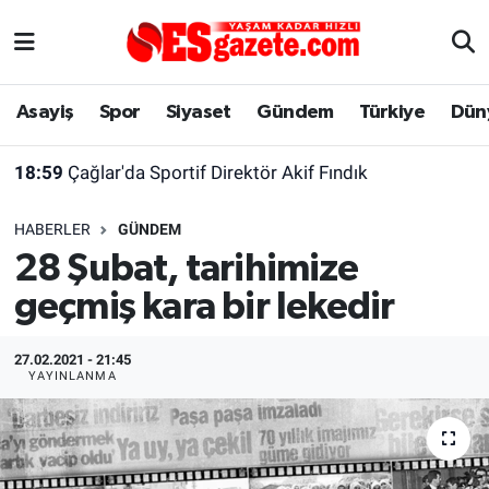
Asayiş
Yaşam
Eskişehir Nöbetçi Eczaneler
Asayiş
Spor
Siyaset
Gündem
Türkiye
Dün
Spor
Afyonkarahisar
Eskişehir Hava Durumu
18:59
Çağlar'da Sportif Direktör Akif Fındık
Siyaset
Eğitim
Eskişehir Trafik Yoğunluk Haritası
HABERLER
GÜNDEM
Gündem
Eskişehirspor Arşivi
Süper Lig Puan Durumu ve Fikstür
28 Şubat, tarihimize
geçmiş kara bir lekedir
Türkiye
Eskişehir Arşivi
Tüm Manşetler
Dünya
Röportaj
Son Dakika Haberleri
27.02.2021 - 21:45
YAYINLANMA
Sağlık
Ekonomi
Haber Arşivi
Alış-Veriş/İş dünyası
Kültür Sanat