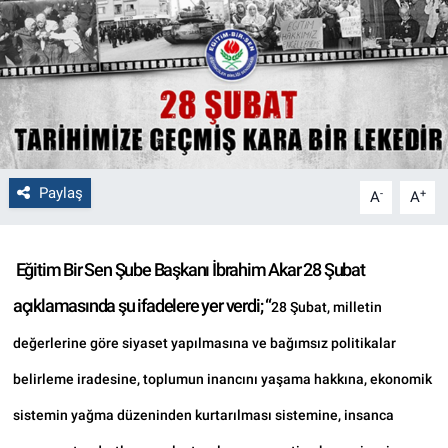
Politika
Bilecik
Kütahya
Gezi
Paylaş
-
+
A
A
Genel
Eğitim Bir Sen Şube Başkanı İbrahim Akar 28 Şubat
Çevre
açıklamasında şu ifadelere yer verdi; “
28 Şubat, milletin
Yerel
değerlerine göre siyaset yapılmasına ve bağımsız politikalar
belirleme iradesine, toplumun inancını yaşama hakkına, ekonomik
Magazin
sistemin yağma düzeninden kurtarılması sistemine, insanca
Bilim ve Teknoloji