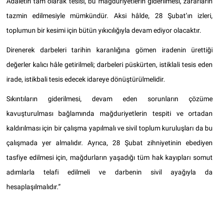
Adaletin tam olarak tesisi, bu mağduriyetlerin giderilmesi, zararların
tazmin edilmesiyle mümkündür. Aksi hâlde, 28 Şubat’ın izleri,
toplumun bir kesimi için bütün yıkıcılığıyla devam ediyor olacaktır.
Direnerek darbeleri tarihin karanlığına gömen iradenin ürettiği
değerler kalıcı hâle getirilmeli; darbeleri püskürten, istiklali tesis eden
irade, istikbali tesis edecek idareye dönüştürülmelidir.
Sıkıntıların giderilmesi, devam eden sorunların çözüme
kavuşturulması bağlamında mağduriyetlerin tespiti ve ortadan
kaldırılması için bir çalışma yapılmalı ve sivil toplum kuruluşları da bu
çalışmada yer almalıdır. Ayrıca, 28 Şubat zihniyetinin ebediyen
tasfiye edilmesi için, mağdurların yaşadığı tüm hak kayıpları somut
adımlarla telafi edilmeli ve darbenin sivil ayağıyla da
hesaplaşılmalıdır.”