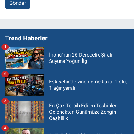
Gönder
Trend Haberler
1
İnönü’nün 26 Derecelik Şifalı
Suyuna Yoğun İlgi
2
Eskişehir’de zincirleme kaza: 1 ölü,
1 ağır yaralı
3
En Çok Tercih Edilen Tesbihler:
Gelenekten Günümüze Zengin
Çeşitlilik
4