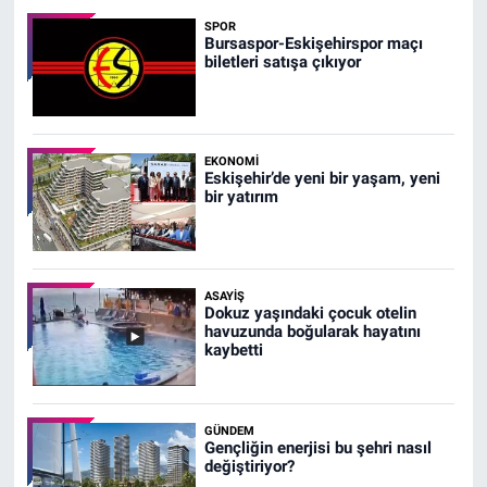
İSTİKLAL MAH. ŞAİR FUZULİ CAD. NO:35 A HAVA HASTANESİ
KARŞI KÖŞESİ ŞAİR FUZULİ AİLE SAĞLIĞI MERKEZİ KARŞISI
SPOR
Bursaspor-Eskişehirspor maçı
0 (222) 230 11 31
Yol Tarifi Al
biletleri satışa çıkıyor
EKONOMI
Eskişehir’de yeni bir yaşam, yeni
bir yatırım
ASAYIŞ
Dokuz yaşındaki çocuk otelin
havuzunda boğularak hayatını
kaybetti
GÜNDEM
Gençliğin enerjisi bu şehri nasıl
değiştiriyor?