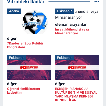
Vitrindeki İlanlar
Adana
Eskişehir
eleman arayanlar
İnşaat Mühendisi veya
Mimar aranıyor
diğer
7Kardeşler Spor Kulübü
kongre ilanı
Eskişehir
Eskişehir
diğer
diğer
Öğrenci kimlik kartımı
ESKİŞEHİR ANADOLU
kaybettim
KÜLTÜR EĞİTİM VE SOSYAL
YARDIMLAŞMA DERNEĞİ
KONGRE İLANI