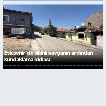
ESMİAD, MHP Eskişehir İl Yönetimini
Ağırladı
6
1
2
3
4
5
7
8
9
10
11
12
13
14
15
16
17
18
19
20
21
22
23