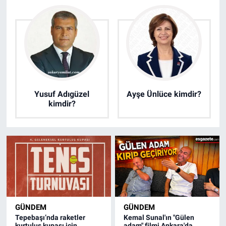
Yusuf Adıgüzel
Ayşe Ünlüce kimdir?
kimdir?
GÜNDEM
GÜNDEM
Tepebaşı’nda raketler
Kemal Sunal'ın "Gülen
kurtuluş kupası için
adam" filmi Ankara'da