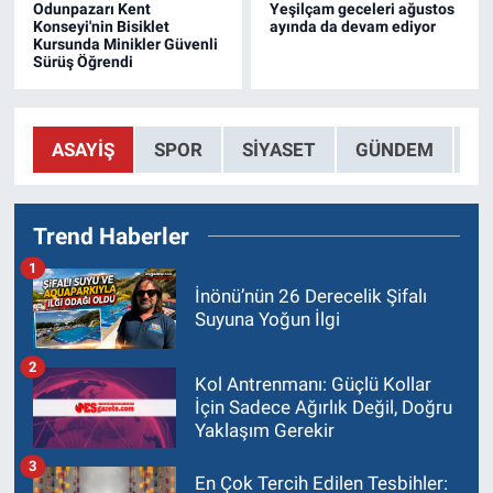
Odunpazarı Kent
Yeşilçam geceleri ağustos
Konseyi'nin Bisiklet
ayında da devam ediyor
Kursunda Minikler Güvenli
Sürüş Öğrendi
ASAYIŞ
SPOR
SIYASET
GÜNDEM
T
Trend Haberler
1
İnönü’nün 26 Derecelik Şifalı
Suyuna Yoğun İlgi
2
Kol Antrenmanı: Güçlü Kollar
İçin Sadece Ağırlık Değil, Doğru
Yaklaşım Gerekir
3
En Çok Tercih Edilen Tesbihler: