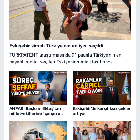
Eskişehir simidi Türkiye'nin en iyisi seçildi
TÜRKPATENT araştırmasında 91 puanla Türkiye’nin en
başarılı simidi seçilen Eskişehir simidi; taş fırında
pişirilmesi, pekmezli hamuru ve bol susamıyla öne çıkıyor.
Tescilli lezzet, kentteki turistlerin vazgeçilmezi olurken
İzmir ve İstanbul başta olmak üzere birçok şehre özel
paketlerle gönderiliyor.
AHPADİ Başkanı Ektaş’tan
Eskişehir’de karşılıksız çekler
milletvekillerine “çerçeve
artıyor
yasa” çağrısı