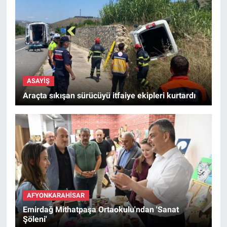
ASAYIŞ
Araçta sıkışan sürücüyü itfaiye ekipleri kurtardı
AFYONKARAHISAR
Emirdağ Mithatpaşa Ortaokulu'ndan 'Sanat
Şöleni'