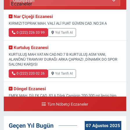
Nar Çiçeği Eczanesi
KIRMIZITOPRAK MAH. VALİ ALİ FUAT GÜVEN CAD. NO:24 A
0 (222) 226 33 99
Yol Tarifi Al
Kurtuluş Eczanesi
KURTULUŞ MAH.VATAN CAD.NO:7 B KURTULUŞ ASM YANI,
ALANÖNÜ TRAMVAY DURAĞI ARKA ÇAPRAZI ,DİNAMİK DO SPOR
SALONU KARŞISI
0 (222) 220 02 26
Yol Tarifi Al
Döngel Eczanesi
EMEK MAH. DİLEK CAD. 83 A Dilek Camiinin 200-300 mt ilerisi bim
markete kadar sol tarafı
Tüm Nöbetçi Eczaneler
0 (222) 250 11 88
Yol Tarifi Al
Geçen Yıl Bugün
Tepeoğlu Eczanesi
07 Ağustos 2025