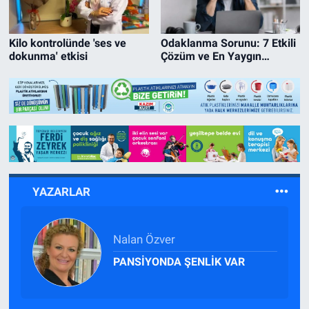
Politika
Kilo kontrolünde 'ses ve
Odaklanma Sorunu: 7 Etkili
dokunma' etkisi
Çözüm ve En Yaygın
Bilecik
Nedenleri
Kütahya
Gezi
Genel
YAZARLAR
Çevre
Ertuğrul Altınel
Yerel
İçinde Su Şişesi Olan Araçlar
Neden Yanar?
Magazin
Bilim ve Teknoloji