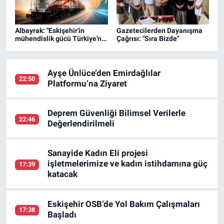
Albayrak: "Eskişehir'in
Gazetecilerden Dayanışma
mühendislik gücü Türkiye'nin
Çağrısı: "Sıra Bizde"
gururu"
Ayşe Ünlüce’den Emirdağlılar
22:50
Platformu’na Ziyaret
Deprem Güvenliği Bilimsel Verilerle
22:46
Değerlendirilmeli
Sanayide Kadın Eli projesi
işletmelerimize ve kadın istihdamına güç
17:39
katacak
Eskişehir OSB’de Yol Bakım Çalışmaları
17:38
Başladı