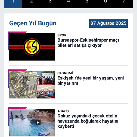
1
2
3
4
5
6
7
Geçen Yıl Bugün
07 Ağustos 2025
SPOR
Bursaspor-Eskişehirspor maçı
biletleri satışa çıkıyor
EKONOMI
Eskişehir’de yeni bir yaşam, yeni
bir yatırım
ASAYIŞ
Dokuz yaşındaki çocuk otelin
havuzunda boğularak hayatını
kaybetti