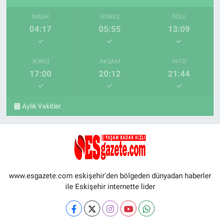
İMSAK
GÜNEŞ
ÖĞLE
04:17
05:55
13:09
İKINDI
AKŞAM
YATSI
17:00
20:12
21:44
Aylık Vakitler
www.esgazete.com eskişehir'den bölgeden dünyadan haberler
ile Eskişehir internette lider