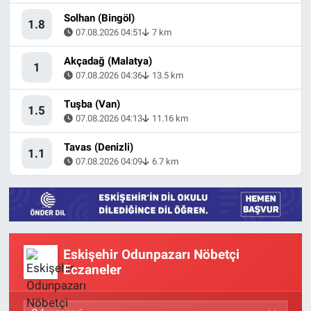
Solhan (Bingöl)
1.8
07.08.2026 04:51
7 km
Akçadağ (Malatya)
1
07.08.2026 04:36
13.5 km
Tuşba (Van)
1.5
07.08.2026 04:13
11.16 km
Tavas (Denizli)
1.1
07.08.2026 04:09
6.7 km
Eskişehir Odunpazarı Nöbetçi
Eczaneler