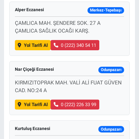
Alper Eczanesi
Merkez-Tepebaşı
ÇAMLICA MAH. ŞENDERE SOK. 27 A
ÇAMLICA SAĞLIK OCAĞI KARŞ.
Yol Tarifi Al
0 (222) 340 54 11
Nar Çiçeği Eczanesi
Odunpazarı
KIRMIZITOPRAK MAH. VALİ ALİ FUAT GÜVEN
CAD. NO:24 A
Yol Tarifi Al
0 (222) 226 33 99
Kurtuluş Eczanesi
Odunpazarı