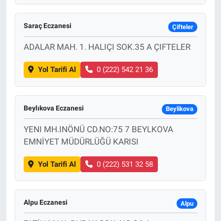
Saraç Eczanesi
Çifteler
ADALAR MAH. 1. HALIÇI SOK.35 A ÇIFTELER
Yol Tarifi Al
0 (222) 542 21 36
Beylıkova Eczanesi
Beylikova
YENI MH.INÖNÜ CD.NO:75 7 BEYLKOVA
EMNİYET MÜDÜRLÜĞÜ KARISI
Yol Tarifi Al
0 (222) 531 32 58
Alpu Eczanesi
Alpu