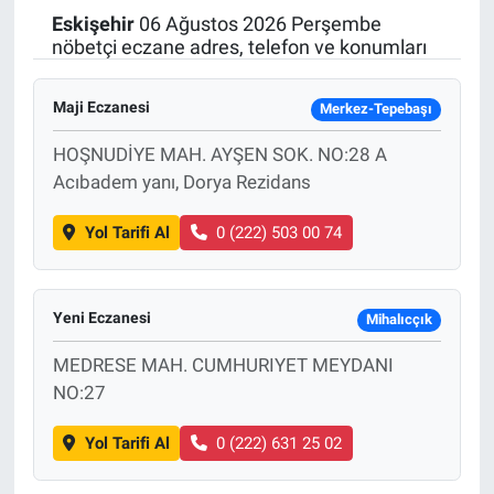
Eskişehir
06 Ağustos 2026 Perşembe
Politika
nöbetçi eczane adres, telefon ve konumları
Bilecik
Maji Eczanesi
Merkez-Tepebaşı
Kütahya
HOŞNUDİYE MAH. AYŞEN SOK. NO:28 A
Acıbadem yanı, Dorya Rezidans
Gezi
Yol Tarifi Al
0 (222) 503 00 74
Genel
Yeni Eczanesi
Çevre
Mihalıcçık
MEDRESE MAH. CUMHURIYET MEYDANI
Yerel
NO:27
Magazin
Yol Tarifi Al
0 (222) 631 25 02
Bilim ve Teknoloji