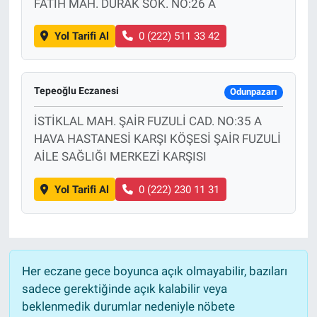
FATİH MAH. DURAK SOK. NO:26 A
Yol Tarifi Al
0 (222) 511 33 42
Tepeoğlu Eczanesi
Odunpazarı
İSTİKLAL MAH. ŞAİR FUZULİ CAD. NO:35 A
HAVA HASTANESİ KARŞI KÖŞESİ ŞAİR FUZULİ
AİLE SAĞLIĞI MERKEZİ KARŞISI
Yol Tarifi Al
0 (222) 230 11 31
Her eczane gece boyunca açık olmayabilir, bazıları
sadece gerektiğinde açık kalabilir veya
beklenmedik durumlar nedeniyle nöbete