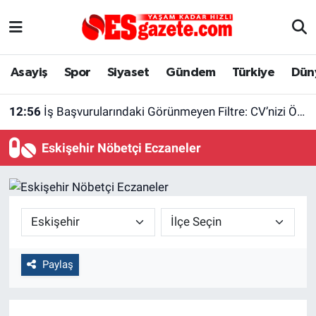
Asayiş
Yaşam
Eskişehir Nöbetçi Eczaneler
Asayiş
Spor
Siyaset
Gündem
Türkiye
Dün
Spor
Afyonkarahisar
Eskişehir Hava Durumu
12:56
İş Başvurularındaki Görünmeyen Filtre: CV’nizi Önce Bir Yazılım Okuyor
Siyaset
Eğitim
Eskişehir Trafik Yoğunluk Haritası
Eskişehir Nöbetçi Eczaneler
Gündem
Eskişehirspor Arşivi
Süper Lig Puan Durumu ve Fikstür
Türkiye
Eskişehir Arşivi
Tüm Manşetler
Dünya
Röportaj
Son Dakika Haberleri
Paylaş
Sağlık
Ekonomi
Haber Arşivi
Alış-Veriş/İş dünyası
Kültür Sanat