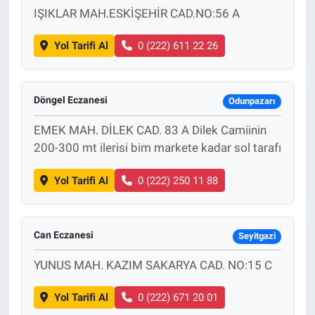
IŞIKLAR MAH.ESKİŞEHİR CAD.NO:56 A
Yol Tarifi Al
0 (222) 611 22 26
Döngel Eczanesi
Odunpazarı
EMEK MAH. DİLEK CAD. 83 A Dilek Camiinin
200-300 mt ilerisi bim markete kadar sol tarafı
Yol Tarifi Al
0 (222) 250 11 88
Can Eczanesi
Seyitgazi
YUNUS MAH. KAZIM SAKARYA CAD. NO:15 C
Yol Tarifi Al
0 (222) 671 20 01