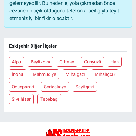
gelemeyebilir. Bu nedenle, yola çıkmadan önce
eczanenin açık olduğunu telefon aracılığıyla teyit
etmeniz iyi bir fikir olacaktır.
Eskişehir Diğer İlçeler
Alpu
Beylikova
Çifteler
Günyüzü
Han
İnönü
Mahmudiye
Mihalgazi
Mihaliççik
Odunpazari
Saricakaya
Seyitgazi
Sivrihisar
Tepebaşi