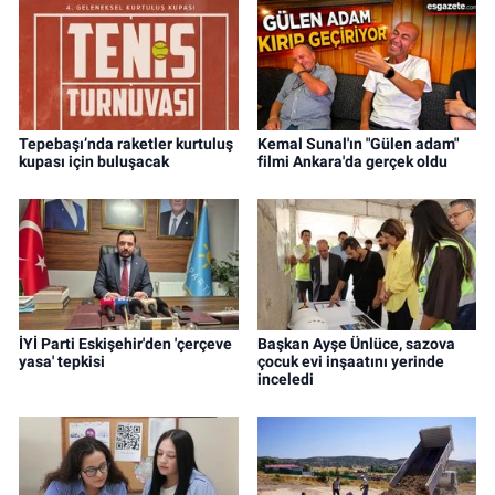
Tepebaşı’nda raketler kurtuluş
Kemal Sunal'ın "Gülen adam"
kupası için buluşacak
filmi Ankara'da gerçek oldu
İYİ Parti Eskişehir'den 'çerçeve
Başkan Ayşe Ünlüce, sazova
yasa' tepkisi
çocuk evi inşaatını yerinde
inceledi