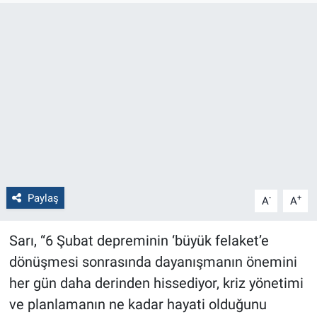
Politika
Bilecik
Kütahya
Gezi
Genel
Paylaş
-
+
A
A
Çevre
Sarı, “6 Şubat depreminin ‘büyük felaket’e
Yerel
dönüşmesi sonrasında dayanışmanın önemini
Magazin
her gün daha derinden hissediyor, kriz yönetimi
ve planlamanın ne kadar hayati olduğunu
Bilim ve Teknoloji