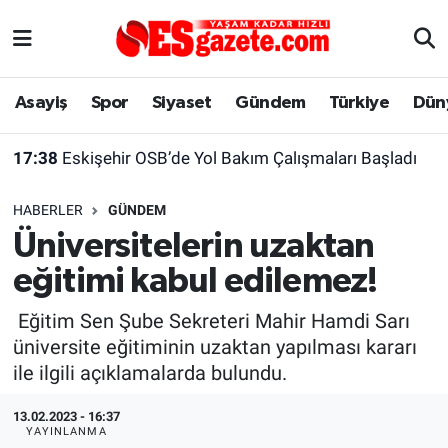
Asayiş
Yaşam
Eskişehir Nöbetçi Eczaneler
Asayiş
Spor
Siyaset
Gündem
Türkiye
Dün
Spor
Afyonkarahisar
Eskişehir Hava Durumu
17:38
Eskişehir OSB’de Yol Bakım Çalışmaları Başladı
Siyaset
Eğitim
Eskişehir Trafik Yoğunluk Haritası
HABERLER
GÜNDEM
Gündem
Eskişehirspor Arşivi
Süper Lig Puan Durumu ve Fikstür
Üniversitelerin uzaktan
eğitimi kabul edilemez!
Türkiye
Eskişehir Arşivi
Tüm Manşetler
Eğitim Sen Şube Sekreteri Mahir Hamdi Sarı
Dünya
Röportaj
Son Dakika Haberleri
üniversite eğitiminin uzaktan yapılması kararı
ile ilgili açıklamalarda bulundu.
Sağlık
Ekonomi
Haber Arşivi
13.02.2023 - 16:37
Alış-Veriş/İş dünyası
Kültür Sanat
YAYINLANMA