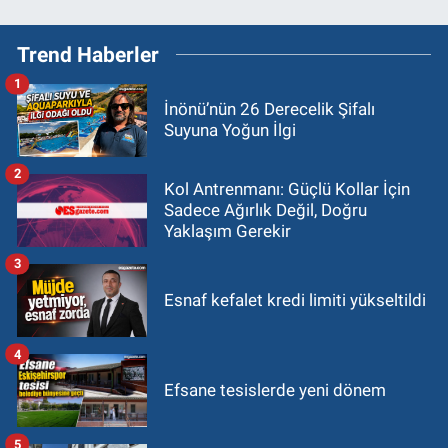
Trend Haberler
1
İnönü’nün 26 Derecelik Şifalı
Suyuna Yoğun İlgi
2
Kol Antrenmanı: Güçlü Kollar İçin
Sadece Ağırlık Değil, Doğru
Yaklaşım Gerekir
3
Esnaf kefalet kredi limiti yükseltildi
4
Efsane tesislerde yeni dönem
5