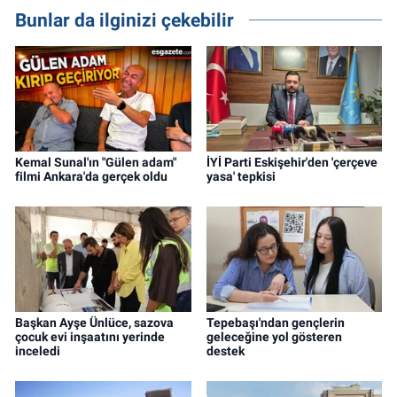
Bunlar da ilginizi çekebilir
Kemal Sunal'ın "Gülen adam"
İYİ Parti Eskişehir'den 'çerçeve
filmi Ankara'da gerçek oldu
yasa' tepkisi
Başkan Ayşe Ünlüce, sazova
Tepebaşı'ndan gençlerin
çocuk evi inşaatını yerinde
geleceğine yol gösteren
inceledi
destek