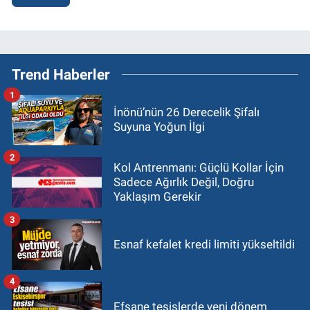
Trend Haberler
1
İnönü’nün 26 Derecelik Şifalı
Suyuna Yoğun İlgi
2
Kol Antrenmanı: Güçlü Kollar İçin
Sadece Ağırlık Değil, Doğru
Yaklaşım Gerekir
3
Esnaf kefalet kredi limiti yükseltildi
4
Efsane tesislerde yeni dönem