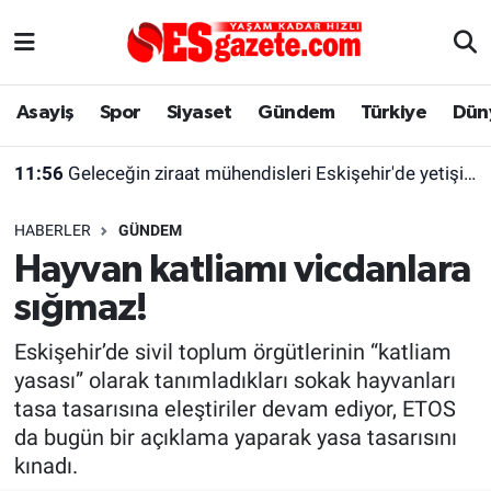
Asayiş
Yaşam
Eskişehir Nöbetçi Eczaneler
Asayiş
Spor
Siyaset
Gündem
Türkiye
Dün
Spor
Afyonkarahisar
Eskişehir Hava Durumu
11:56
Geleceğin ziraat mühendisleri Eskişehir'de yetişiyor
Siyaset
Eğitim
Eskişehir Trafik Yoğunluk Haritası
HABERLER
GÜNDEM
Gündem
Eskişehirspor Arşivi
Süper Lig Puan Durumu ve Fikstür
Hayvan katliamı vicdanlara
sığmaz!
Türkiye
Eskişehir Arşivi
Tüm Manşetler
Eskişehir’de sivil toplum örgütlerinin “katliam
Dünya
Röportaj
Son Dakika Haberleri
yasası” olarak tanımladıkları sokak hayvanları
tasa tasarısına eleştiriler devam ediyor, ETOS
Sağlık
Ekonomi
Haber Arşivi
da bugün bir açıklama yaparak yasa tasarısını
kınadı.
Alış-Veriş/İş dünyası
Kültür Sanat