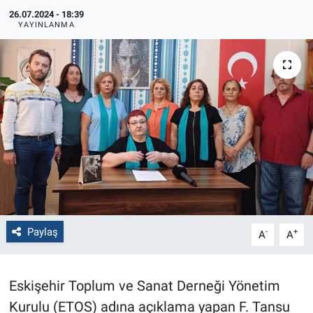
26.07.2024 - 18:39
Politika
YAYINLANMA
Bilecik
Kütahya
Gezi
Genel
Çevre
Paylaş
-
+
A
A
Yerel
Magazin
Eskişehir Toplum ve Sanat Derneği Yönetim
Kurulu (ETOS) adına açıklama yapan F. Tansu
Bilim ve Teknoloji