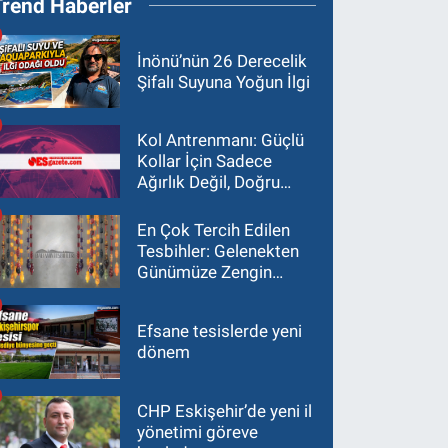
Trend Haberler
İnönü’nün 26 Derecelik
Şifalı Suyuna Yoğun İlgi
Kol Antrenmanı: Güçlü
Kollar İçin Sadece
Ağırlık Değil, Doğru
Yaklaşım Gerekir
En Çok Tercih Edilen
Tesbihler: Gelenekten
Günümüze Zengin
Çeşitlilik
Efsane tesislerde yeni
dönem
CHP Eskişehir’de yeni il
yönetimi göreve