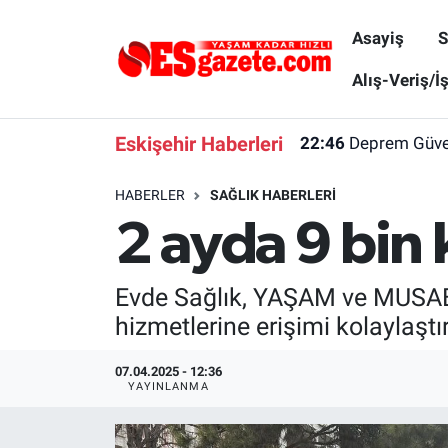
Asayiş
S
Asayiş
Yaşam
Eskişehir Nöbetçi Eczaneler
Alış-Veriş/İ
Spor
Afyonkarahisar
Eskişehir Hava Durumu
Eskişehir Haberleri
22:46
Deprem Güvenl
Siyaset
Eğitim
Eskişehir Trafik Yoğunluk Haritası
HABERLER
SAĞLIK HABERLERI
2 ayda 9 bin 
Gündem
Eskişehirspor Arşivi
Süper Lig Puan Durumu ve Fikstür
Türkiye
Eskişehir Arşivi
Tüm Manşetler
Evde Sağlık, YAŞAM ve MUSAB h
hizmetlerine erişimi kolaylaştırı
Dünya
Röportaj
Son Dakika Haberleri
07.04.2025 - 12:36
Sağlık
Ekonomi
Haber Arşivi
YAYINLANMA
Alış-Veriş/İş dünyası
Kültür Sanat