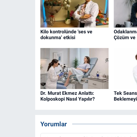
Kilo kontrolünde 'ses ve
Odaklanma 
dokunma' etkisi
Çözüm ve 
Dr. Murat Ekmez Anlattı:
Tek Seans
Kolposkopi Nasıl Yapılır?
Beklemey
Yorumlar