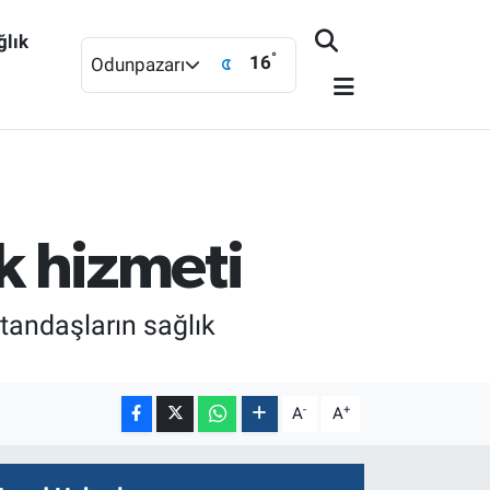
ğlık
°
16
Odunpazarı
ık hizmeti
tandaşların sağlık
-
+
A
A