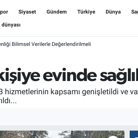
por
Siyaset
Gündem
Türkiye
Dünya
Sa
ş dünyası
iği Bilimsel Verilerle Değerlendirilmeli
kişiye evinde sağl
izmetlerinin kapsamı genişletildi ve va
ldı...