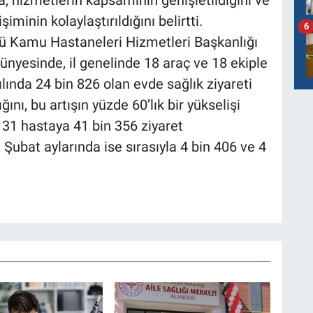
da, hizmetlerin kapsamının genişletildiğini ve
iminin kolaylaştırıldığını belirtti.
6
ğü Kamu Hastaneleri Hizmetleri Başkanlığı
nyesinde, il genelinde 18 araç ve 18 ekiple
ılında 24 bin 826 olan evde sağlık ziyareti
ını, bu artışın yüzde 60’lık bir yükselişi
 131 hastaya 41 bin 356 ziyaret
e Şubat aylarında ise sırasıyla 4 bin 406 ve 4