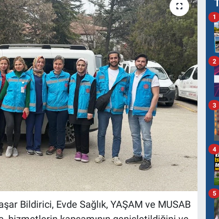
1
2
3
4
5
Yaşar Bildirici, Evde Sağlık, YAŞAM ve MUSAB