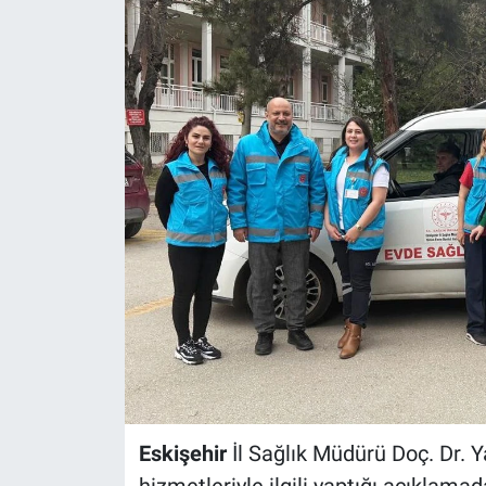
Politika
Bilecik
Kütahya
Gezi
Genel
Çevre
Yerel
Magazin
Eskişehir
İl Sağlık Müdürü Doç. Dr. 
Bilim ve Teknoloji