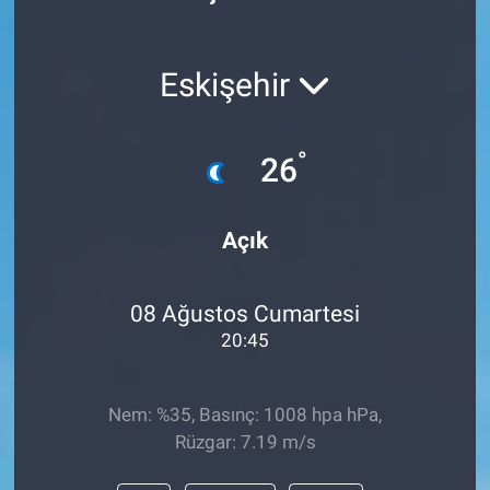
Politika
Eskişehir
Bilecik
Kütahya
°
26
Gezi
Açık
Genel
08 Ağustos Cumartesi
Çevre
20:45
Yerel
Nem: %35, Basınç: 1008 hpa hPa,
Magazin
Rüzgar: 7.19 m/s
Bilim ve Teknoloji