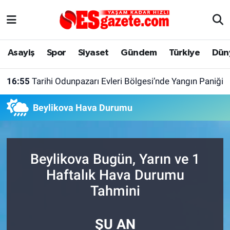
Asayiş
Yaşam
Eskişehir Nöbetçi Eczaneler
Asayiş
Spor
Siyaset
Gündem
Türkiye
Dün
Spor
Afyonkarahisar
Eskişehir Hava Durumu
16:55
Tarihi Odunpazarı Evleri Bölgesi’nde Yangın Paniği
Siyaset
Eğitim
Eskişehir Trafik Yoğunluk Haritası
Beylikova Hava Durumu
Gündem
Eskişehirspor Arşivi
Süper Lig Puan Durumu ve Fikstür
Türkiye
Eskişehir Arşivi
Tüm Manşetler
Beylikova Bugün, Yarın ve 1
Dünya
Röportaj
Son Dakika Haberleri
Haftalık Hava Durumu
Tahmini
Sağlık
Ekonomi
Haber Arşivi
ŞU AN
Alış-Veriş/İş dünyası
Kültür Sanat