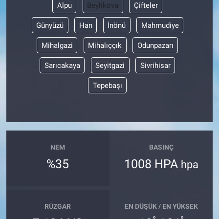
Alpu
Beylikova
Çifteler
Günyüzü
Han
İnönü
Mahmudiye
Mihalgazi
Mihalıççık
Odunpazarı
Sarıcakaya
Seyitgazi
Sivrihisar
Tepebaşı
NEM
BASINÇ
%35
1008 HPA
hpa
RÜZGAR
EN DÜŞÜK / EN YÜKSEK