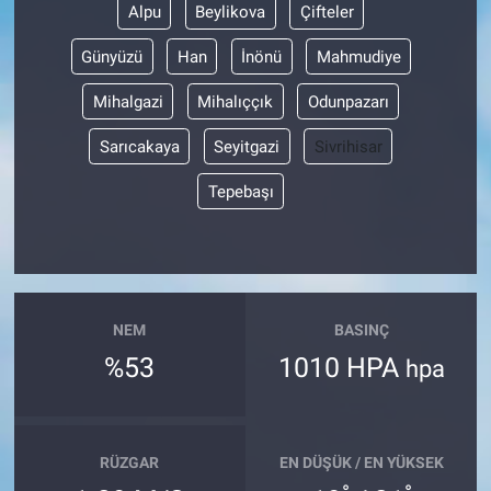
Alpu
Beylikova
Çifteler
Günyüzü
Han
İnönü
Mahmudiye
Mihalgazi
Mihalıççık
Odunpazarı
Sarıcakaya
Seyitgazi
Sivrihisar
Tepebaşı
NEM
BASINÇ
%53
1010 HPA
hpa
RÜZGAR
EN DÜŞÜK / EN YÜKSEK