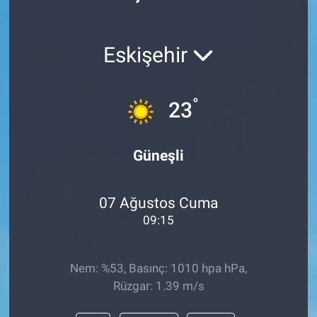
Politika
Eskişehir
Bilecik
Kütahya
°
23
Gezi
Güneşli
Genel
07 Ağustos Cuma
Çevre
09:15
Yerel
Nem: %53, Basınç: 1010 hpa hPa,
Magazin
Rüzgar: 1.39 m/s
Bilim ve Teknoloji