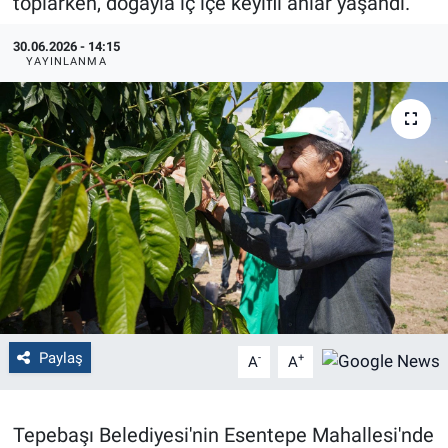
toplarken, doğayla iç içe keyifli anlar yaşandı.
Politika
30.06.2026 - 14:15
YAYINLANMA
Bilecik
Kütahya
Gezi
Genel
Çevre
Yerel
Paylaş
-
+
A
A
Magazin
Tepebaşı Belediyesi'nin Esentepe Mahallesi'nde
Bilim ve Teknoloji