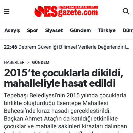
Asayiş
Yaşam
Eskişehir Nöbetçi Eczaneler
Asayiş
Spor
Siyaset
Gündem
Türkiye
Dün
Spor
Afyonkarahisar
Eskişehir Hava Durumu
22:46
Deprem Güvenliği Bilimsel Verilerle Değerlendirilmeli
Siyaset
Eğitim
Eskişehir Trafik Yoğunluk Haritası
HABERLER
GÜNDEM
Gündem
Eskişehirspor Arşivi
Süper Lig Puan Durumu ve Fikstür
2015’te çocuklarla dikildi,
mahalleliyle hasat edildi
Türkiye
Eskişehir Arşivi
Tüm Manşetler
Tepebaşı Belediyesi'nin 2015 yılında çocuklarla
Dünya
Röportaj
Son Dakika Haberleri
birlikte oluşturduğu Esentepe Mahallesi
Bahçesi’nde kiraz hasadı gerçekleştirildi.
Sağlık
Ekonomi
Haber Arşivi
Başkan Ahmet Ataç'ın da katıldığı etkinlikte
çocuklar ve mahalle sakinleri kirazları dalından
Alış-Veriş/İş dünyası
Kültür Sanat