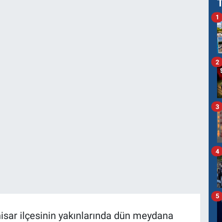
1
2
3
4
5
hisar ilçesinin yakınlarında dün meydana