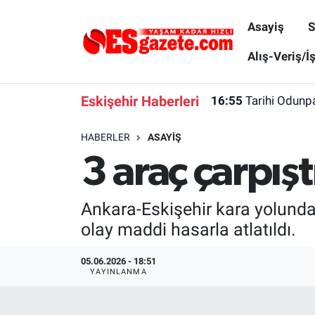
Asayiş
S
Asayiş
Yaşam
Eskişehir Nöbetçi Eczaneler
Alış-Veriş/İ
Spor
Afyonkarahisar
Eskişehir Hava Durumu
Eskişehir Haberleri
16:55
Tarihi Odunpa
Siyaset
Eğitim
Eskişehir Trafik Yoğunluk Haritası
HABERLER
ASAYIŞ
3 araç çarpış
Gündem
Eskişehirspor Arşivi
Süper Lig Puan Durumu ve Fikstür
Türkiye
Eskişehir Arşivi
Tüm Manşetler
Ankara-Eskişehir kara yolunda 
olay maddi hasarla atlatıldı.
Dünya
Röportaj
Son Dakika Haberleri
05.06.2026 - 18:51
Sağlık
Ekonomi
Haber Arşivi
YAYINLANMA
Alış-Veriş/İş dünyası
Kültür Sanat