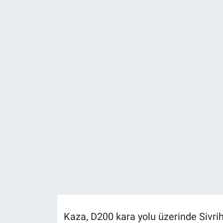
Politika
Bilecik
Kütahya
Gezi
Genel
Çevre
Yerel
Magazin
Kaza, D200 kara yolu üzerinde Sivri
Bilim ve Teknoloji