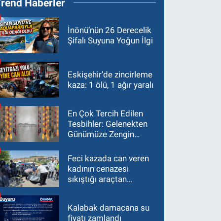
Trend Haberler
İnönü’nün 26 Derecelik
Şifalı Suyuna Yoğun İlgi
Eskişehir’de zincirleme
kaza: 1 ölü, 1 ağır yaralı
En Çok Tercih Edilen
Tesbihler: Gelenekten
Günümüze Zengin
Çeşitlilik
Feci kazada can veren
kadının cenazesi
sıkıştığı araçtan
güçlükle çıkarıldı
Kalabak damacana su
fiyatı zamlandı