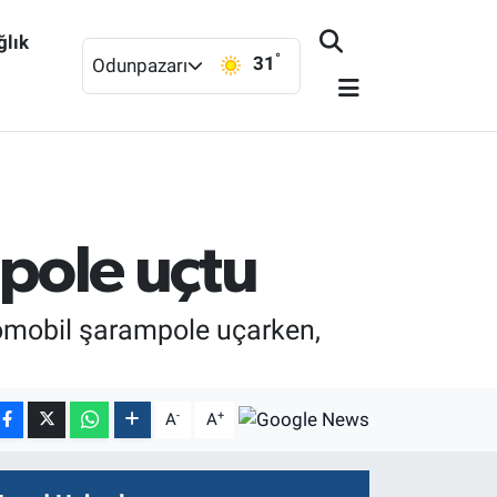
ğlık
°
31
Odunpazarı
mpole uçtu
otomobil şarampole uçarken,
-
+
A
A