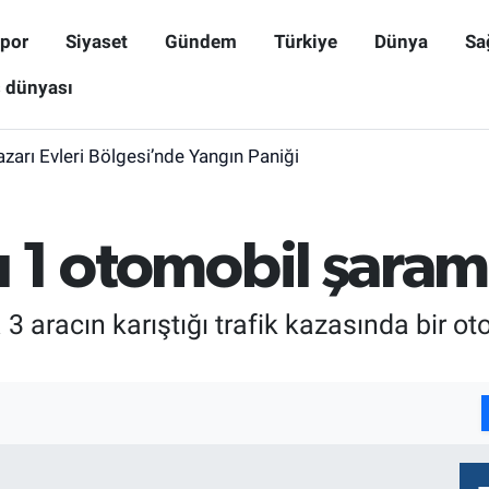
por
Siyaset
Gündem
Türkiye
Dünya
Sa
ş dünyası
zarı Evleri Bölgesi’nde Yangın Paniği
tı 1 otomobil şara
3 aracın karıştığı trafik kazasında bir 