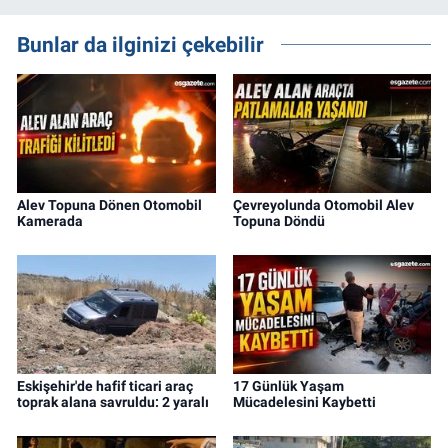
Bunlar da ilginizi çekebilir
Alev Topuna Dönen Otomobil
Çevreyolunda Otomobil Alev
Kamerada
Topuna Döndü
Eskişehir'de hafif ticari araç
17 Günlük Yaşam
toprak alana savruldu: 2 yaralı
Mücadelesini Kaybetti