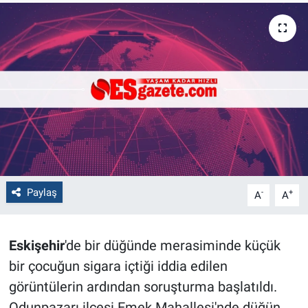
Politika
Bilecik
Kütahya
Gezi
Genel
Paylaş
-
+
A
A
Çevre
Yerel
Eskişehir
'de bir düğünde merasiminde küçük
bir çocuğun sigara içtiği iddia edilen
Magazin
görüntülerin ardından soruşturma başlatıldı.
Bilim ve Teknoloji
Odunpazarı ilçesi Emek Mahallesi'nde düğün