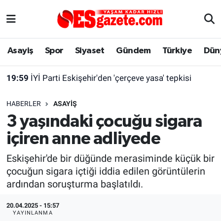
Asayiş
Yaşam
Eskişehir Nöbetçi Eczaneler
Asayiş
Spor
Siyaset
Gündem
Türkiye
Dün
Spor
Afyonkarahisar
Eskişehir Hava Durumu
19:59
İYİ Parti Eskişehir'den 'çerçeve yasa' tepkisi
Siyaset
Eğitim
Eskişehir Trafik Yoğunluk Haritası
HABERLER
ASAYIŞ
Gündem
Eskişehirspor Arşivi
Süper Lig Puan Durumu ve Fikstür
3 yaşındaki çocuğu sigara
içiren anne adliyede
Türkiye
Eskişehir Arşivi
Tüm Manşetler
Eskişehir'de bir düğünde merasiminde küçük bir
Dünya
Röportaj
Son Dakika Haberleri
çocuğun sigara içtiği iddia edilen görüntülerin
ardından soruşturma başlatıldı.
Sağlık
Ekonomi
Haber Arşivi
20.04.2025 - 15:57
Alış-Veriş/İş dünyası
Kültür Sanat
YAYINLANMA