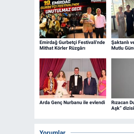
Emirdağ Gurbetçi Festivali'nde
Şaktanlı ve
Mithat Körler Rüzgârı
Mutlu Gün
Arda Genç Nurbanu ile evlendi
Rızacan D
Aşk” dizis
Yorumlar