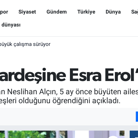
por
Siyaset
Gündem
Türkiye
Dünya
Sa
ş dünyası
büyük çalışma sürüyor
kardeşine Esra Ero
n Neslihan Alçın, 5 ay önce büyüten ailes
eşleri olduğunu öğrendiğini açıkladı.