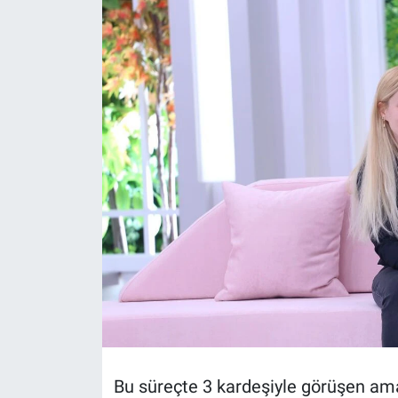
Politika
Bilecik
Kütahya
Gezi
Genel
Çevre
Yerel
Magazin
Bu süreçte 3 kardeşiyle görüşen ama
Bilim ve Teknoloji