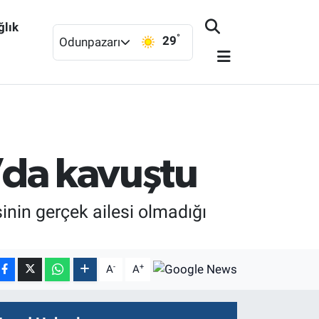
ğlık
°
29
Odunpazarı
l’da kavuştu
inin gerçek ailesi olmadığı
-
+
A
A