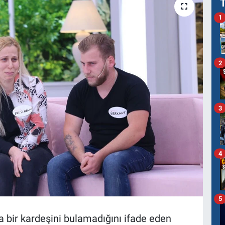
1
2
3
4
5
 bir kardeşini bulamadığını ifade eden