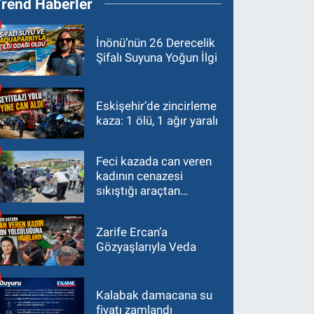
Trend Haberler
İnönü’nün 26 Derecelik
Şifalı Suyuna Yoğun İlgi
Eskişehir’de zincirleme
kaza: 1 ölü, 1 ağır yaralı
Feci kazada can veren
kadının cenazesi
sıkıştığı araçtan
güçlükle çıkarıldı
Zarife Ercan’a
Gözyaşlarıyla Veda
Kalabak damacana su
fiyatı zamlandı