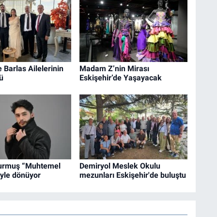
 Barlas Ailelerinin
Madam Z’nin Mirası
ü
Eskişehir’de Yaşayacak
urmuş “Muhtemel
Demiryol Meslek Okulu
iyle dönüyor
mezunları Eskişehir'de buluştu