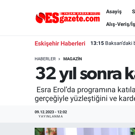
Asayiş
S
Asayiş
Yaşam
Eskişehir Nöbetçi Eczaneler
Alış-Veriş/İ
Spor
Afyonkarahisar
Eskişehir Hava Durumu
Eskişehir Haberleri
13:15
Baksan’daki 
Siyaset
Eğitim
Eskişehir Trafik Yoğunluk Haritası
HABERLER
MAGAZIN
32 yıl sonra 
Gündem
Eskişehirspor Arşivi
Süper Lig Puan Durumu ve Fikstür
Türkiye
Eskişehir Arşivi
Tüm Manşetler
Esra Erol’da programına katıla
gerçeğiyle yüzleştiğini ve kard
Dünya
Röportaj
Son Dakika Haberleri
09.12.2023 - 12:02
Sağlık
Ekonomi
Haber Arşivi
YAYINLANMA
Alış-Veriş/İş dünyası
Kültür Sanat