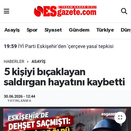
Asayiş
Yaşam
Eskişehir Nöbetçi Eczaneler
Asayiş
Spor
Siyaset
Gündem
Türkiye
Dün
Spor
Afyonkarahisar
Eskişehir Hava Durumu
19:59
İYİ Parti Eskişehir'den 'çerçeve yasa' tepkisi
Siyaset
Eğitim
Eskişehir Trafik Yoğunluk Haritası
HABERLER
ASAYIŞ
Gündem
Eskişehirspor Arşivi
Süper Lig Puan Durumu ve Fikstür
5 kişiyi bıçaklayan
saldırgan hayatını kaybetti
Türkiye
Eskişehir Arşivi
Tüm Manşetler
Dünya
Röportaj
Son Dakika Haberleri
30.06.2026 - 12:44
YAYINLANMA
Sağlık
Ekonomi
Haber Arşivi
Alış-Veriş/İş dünyası
Kültür Sanat