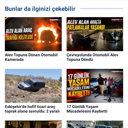
Bunlar da ilginizi çekebilir
Alev Topuna Dönen Otomobil
Çevreyolunda Otomobil Alev
Kamerada
Topuna Döndü
Eskişehir'de hafif ticari araç
17 Günlük Yaşam
toprak alana savruldu: 2 yaralı
Mücadelesini Kaybetti