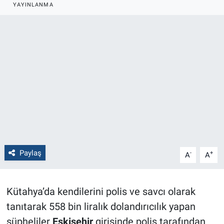
YAYINLANMA
Politika
Bilecik
Kütahya
Gezi
Genel
Çevre
Paylaş
-
+
A
A
Yerel
Kütahya’da kendilerini polis ve savcı olarak
Magazin
tanıtarak 558 bin liralık dolandırıcılık yapan
şüpheliler
Eskişehir
girişinde polis tarafından
Bilim ve Teknoloji