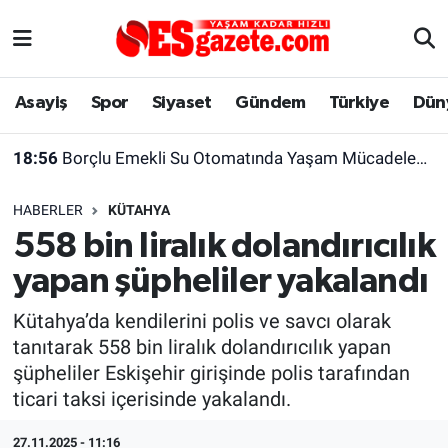
Asayiş
Yaşam
Eskişehir Nöbetçi Eczaneler
Asayiş
Spor
Siyaset
Gündem
Türkiye
Dün
Spor
Afyonkarahisar
Eskişehir Hava Durumu
18:56
Borçlu Emekli Su Otomatında Yaşam Mücadelesi Veriyor
Siyaset
Eğitim
Eskişehir Trafik Yoğunluk Haritası
HABERLER
KÜTAHYA
Gündem
Eskişehirspor Arşivi
Süper Lig Puan Durumu ve Fikstür
558 bin liralık dolandırıcılık
yapan şüpheliler yakalandı
Türkiye
Eskişehir Arşivi
Tüm Manşetler
Kütahya’da kendilerini polis ve savcı olarak
Dünya
Röportaj
Son Dakika Haberleri
tanıtarak 558 bin liralık dolandırıcılık yapan
şüpheliler Eskişehir girişinde polis tarafından
Sağlık
Ekonomi
Haber Arşivi
ticari taksi içerisinde yakalandı.
Alış-Veriş/İş dünyası
Kültür Sanat
27.11.2025 - 11:16