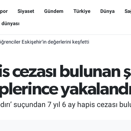
por
Siyaset
Gündem
Türkiye
Dünya
Sa
ş dünyası
öğrenciler Eskişehir'in değerlerini keşfetti
is cezası bulunan 
plerince yakaland
saldırı’ suçundan 7 yıl 6 ay hapis cezası 