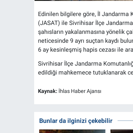
Edinilen bilgilere göre, İl Jandarm
(JASAT) ile Sivrihisar İlçe Jandarm
şahısların yakalanmasına yönelik çal
neticesinde 9 ayrı suçtan kaydı buluna
6 ay kesinleşmiş hapis cezası ile ara
Sivrihisar İlçe Jandarma Komutanlı
edildiği mahkemece tutuklanarak ce
Kaynak:
İhlas Haber Ajansı
Bunlar da ilginizi çekebilir