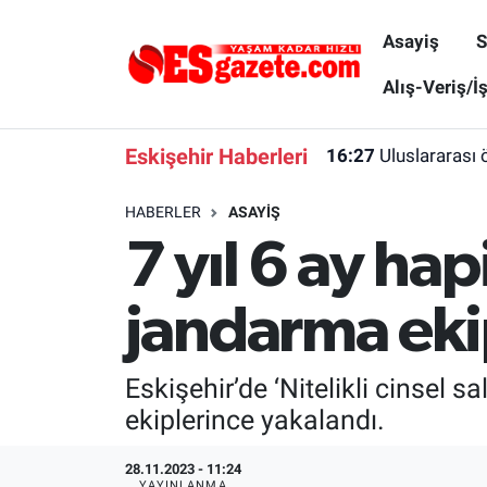
Asayiş
S
Asayiş
Yaşam
Eskişehir Nöbetçi Eczaneler
Alış-Veriş/İ
Spor
Afyonkarahisar
Eskişehir Hava Durumu
Eskişehir Haberleri
16:27
Uluslararası 
Siyaset
Eğitim
Eskişehir Trafik Yoğunluk Haritası
HABERLER
ASAYIŞ
7 yıl 6 ay hap
Gündem
Eskişehirspor Arşivi
Süper Lig Puan Durumu ve Fikstür
Türkiye
Eskişehir Arşivi
Tüm Manşetler
jandarma eki
Dünya
Röportaj
Son Dakika Haberleri
Eskişehir’de ‘Nitelikli cinsel 
Sağlık
Ekonomi
Haber Arşivi
ekiplerince yakalandı.
Alış-Veriş/İş dünyası
Kültür Sanat
28.11.2023 - 11:24
YAYINLANMA