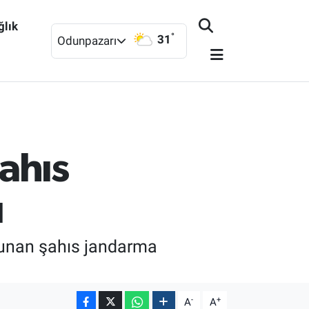
ğlık
°
31
Odunpazarı
şahıs
ı
bulunan şahıs jandarma
-
+
A
A