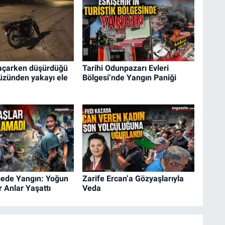
kaçarken düşürdüğü
Tarihi Odunpazarı Evleri
üzünden yakayı ele
Bölgesi’nde Yangın Paniği
gede Yangın: Yoğun
Zarife Ercan’a Gözyaşlarıyla
 Anlar Yaşattı
Veda