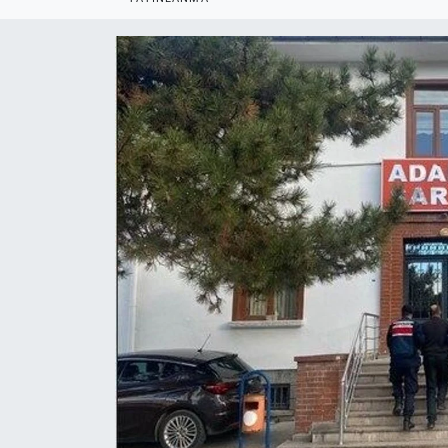
Politika
Bilecik
Kütahya
Gezi
Genel
Çevre
Yerel
Magazin
Bilim ve Teknoloji