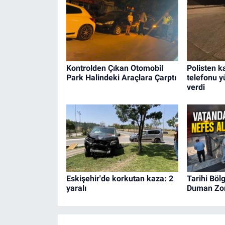
Kontrolden Çıkan Otomobil
Polisten 
Park Halindeki Araçlara Çarptı
telefonu y
verdi
Eskişehir'de korkutan kaza: 2
Tarihi Böl
yaralı
Duman Zor