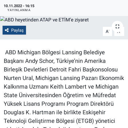
10.11.2022 - 16:15
Politika
YAYINLANMA
Bilecik
Paylaş
-
+
A
A
Kütahya
ABD Michigan Bölgesi Lansing Belediye
Gezi
Başkanı Andy Schor, Türkiye’nin Amerika
Genel
Birleşik Devletleri Detroit Fahri Başkonsolosu
Nurten Ural, Michigan Lansing Pazarı Ekonomik
Çevre
Kalkınma Uzmanı Keith Lambert ve Michigan
State Üniversitesinden Öğretim ve Müfredat
Yerel
Yüksek Lisans Programı Program Direktörü
Douglas K. Hartman ile birlikte Eskişehir
Magazin
Teknoloji Geliştirme Bölgesi (ETGB) yönetici
Bilim ve Teknoloji