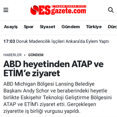
Asayiş
Yaşam
Eskişehir Nöbetçi Eczaneler
Asayiş
Spor
Siyaset
Gündem
Türkiye
Dün
Spor
Afyonkarahisar
Eskişehir Hava Durumu
17:03
Doruk Madencilik İşçileri Ankara’da Eylem Yaptı
Siyaset
Eğitim
Eskişehir Trafik Yoğunluk Haritası
HABERLER
GÜNDEM
Gündem
Eskişehirspor Arşivi
Süper Lig Puan Durumu ve Fikstür
ABD heyetinden ATAP ve
ETİM’e ziyaret
Türkiye
Eskişehir Arşivi
Tüm Manşetler
ABD Michigan Bölgesi Lansing Belediye
Dünya
Röportaj
Son Dakika Haberleri
Başkanı Andy Schor ve beraberindeki heyetle
birlikte Eskişehir Teknoloji Geliştirme Bölgesini
Sağlık
Ekonomi
Haber Arşivi
ATAP ve ETİM’i ziyaret etti. Gerçekleşen
ziyarette iş birliği vurgusu yapıldı.
Alış-Veriş/İş dünyası
Kültür Sanat