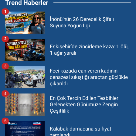
Trend Haberler
1
İnönü’nün 26 Derecelik Şifalı
Suyuna Yoğun İlgi
2
Eskişehir’de zincirleme kaza: 1 ölü,
1 ağır yaralı
3
Feci kazada can veren kadının
cenazesi sıkıştığı araçtan güçlükle
çıkarıldı
4
En Çok Tercih Edilen Tesbihler:
Gelenekten Günümüze Zengin
Çeşitlilik
5
Kalabak damacana su fiyatı
zamlandı