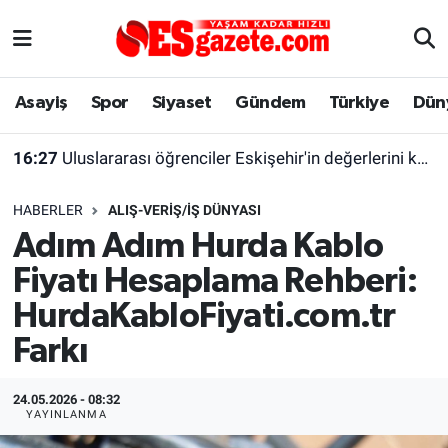
Asayiş
Yaşam
Eskişehir Nöbetçi Eczaneler
Asayiş
Spor
Siyaset
Gündem
Türkiye
Dün
Spor
Afyonkarahisar
Eskişehir Hava Durumu
16:27
Uluslararası öğrenciler Eskişehir'in değerlerini keşfetti
Siyaset
Eğitim
Eskişehir Trafik Yoğunluk Haritası
HABERLER
ALIŞ-VERIŞ/İŞ DÜNYASI
Gündem
Eskişehirspor Arşivi
Süper Lig Puan Durumu ve Fikstür
Adım Adım Hurda Kablo
Fiyatı Hesaplama Rehberi:
Türkiye
Eskişehir Arşivi
Tüm Manşetler
HurdaKabloFiyati.com.tr
Dünya
Röportaj
Son Dakika Haberleri
Farkı
Sağlık
Ekonomi
Haber Arşivi
24.05.2026 - 08:32
YAYINLANMA
Alış-Veriş/İş dünyası
Kültür Sanat