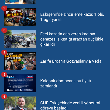
2
Eskişehir’de zincirleme kaza: 1 ölü,
1 ağır yaralı
3
Feci kazada can veren kadının
cenazesi sıkıştığı araçtan güçlükle
çıkarıldı
4
Zarife Ercan’a Gözyaşlarıyla Veda
5
Kalabak damacana su fiyatı
zamlandı
6
CHP Eskişehir’de yeni il yönetimi
göreve başladı