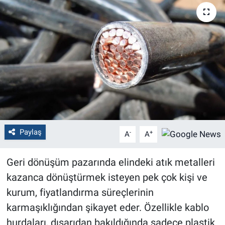
Politika
Bilecik
Kütahya
Gezi
Genel
Paylaş
-
+
A
A
Çevre
Geri dönüşüm pazarında elindeki atık metalleri
Yerel
kazanca dönüştürmek isteyen pek çok kişi ve
kurum, fiyatlandırma süreçlerinin
Magazin
karmaşıklığından şikayet eder. Özellikle kablo
hurdaları, dışarıdan bakıldığında sadece plastik
Bilim ve Teknoloji