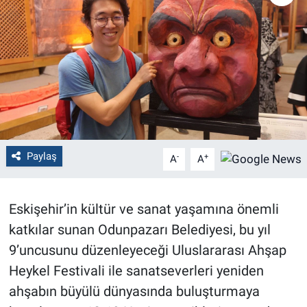
Politika
Bilecik
Kütahya
Gezi
Paylaş
-
+
A
A
Genel
Çevre
Eskişehir’in kültür ve sanat yaşamına önemli
katkılar sunan Odunpazarı Belediyesi, bu yıl
Yerel
9’uncusunu düzenleyeceği Uluslararası Ahşap
Magazin
Heykel Festivali ile sanatseverleri yeniden
ahşabın büyülü dünyasında buluşturmaya
Bilim ve Teknoloji