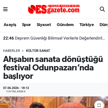
Asayiş
Yaşam
Eskişehir Nöbetçi Eczaneler
Asayiş
Spor
Siyaset
Gündem
Türkiye
Dün
Spor
Afyonkarahisar
Eskişehir Hava Durumu
22:46
Deprem Güvenliği Bilimsel Verilerle Değerlendirilmeli
Siyaset
Eğitim
Eskişehir Trafik Yoğunluk Haritası
HABERLER
KÜLTÜR SANAT
Gündem
Eskişehirspor Arşivi
Süper Lig Puan Durumu ve Fikstür
Ahşabın sanata dönüştüğü
festival Odunpazarı’nda
Türkiye
Eskişehir Arşivi
Tüm Manşetler
başlıyor
Dünya
Röportaj
Son Dakika Haberleri
07.06.2026 - 18:12
Sağlık
Ekonomi
Haber Arşivi
YAYINLANMA
Alış-Veriş/İş dünyası
Kültür Sanat