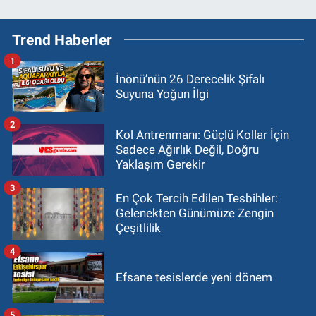
Trend Haberler
1
İnönü’nün 26 Derecelik Şifalı
Suyuna Yoğun İlgi
2
Kol Antrenmanı: Güçlü Kollar İçin
Sadece Ağırlık Değil, Doğru
Yaklaşım Gerekir
3
En Çok Tercih Edilen Tesbihler:
Gelenekten Günümüze Zengin
Çeşitlilik
4
Efsane tesislerde yeni dönem
5