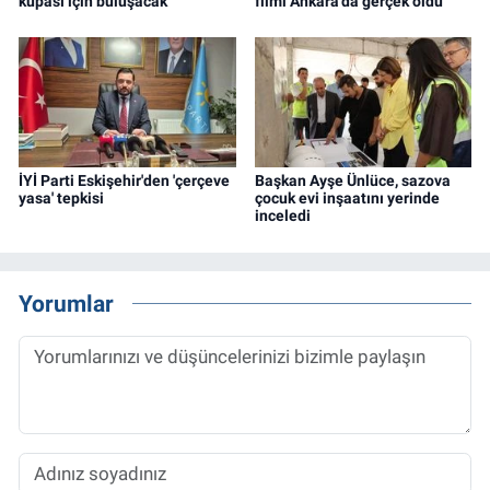
kupası için buluşacak
filmi Ankara'da gerçek oldu
İYİ Parti Eskişehir'den 'çerçeve
Başkan Ayşe Ünlüce, sazova
yasa' tepkisi
çocuk evi inşaatını yerinde
inceledi
Yorumlar