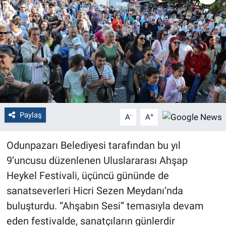
Politika
Bilecik
Kütahya
Gezi
Paylaş
-
+
A
A
Genel
Odunpazarı Belediyesi tarafından bu yıl
Çevre
9’uncusu düzenlenen Uluslararası Ahşap
Yerel
Heykel Festivali, üçüncü gününde de
sanatseverleri Hicri Sezen Meydanı’nda
Magazin
buluşturdu. “Ahşabın Sesi” temasıyla devam
eden festivalde, sanatçıların günlerdir
Bilim ve Teknoloji