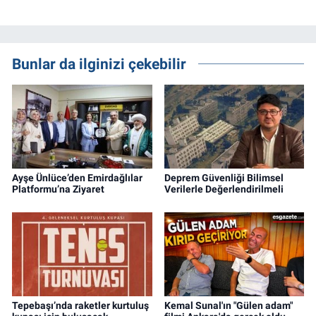
Bunlar da ilginizi çekebilir
Ayşe Ünlüce’den Emirdağlılar
Deprem Güvenliği Bilimsel
Platformu’na Ziyaret
Verilerle Değerlendirilmeli
Tepebaşı’nda raketler kurtuluş
Kemal Sunal'ın "Gülen adam"