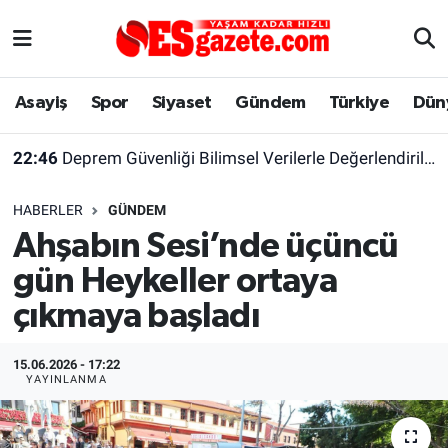
Asayiş
Yaşam
Eskişehir Nöbetçi Eczaneler
Asayiş
Spor
Siyaset
Gündem
Türkiye
Dün
Spor
Afyonkarahisar
Eskişehir Hava Durumu
22:46
Deprem Güvenliği Bilimsel Verilerle Değerlendirilmeli
Siyaset
Eğitim
Eskişehir Trafik Yoğunluk Haritası
HABERLER
GÜNDEM
Gündem
Eskişehirspor Arşivi
Süper Lig Puan Durumu ve Fikstür
Ahşabın Sesi’nde üçüncü
gün Heykeller ortaya
Türkiye
Eskişehir Arşivi
Tüm Manşetler
çıkmaya başladı
Dünya
Röportaj
Son Dakika Haberleri
15.06.2026 - 17:22
Sağlık
Ekonomi
Haber Arşivi
YAYINLANMA
Alış-Veriş/İş dünyası
Kültür Sanat