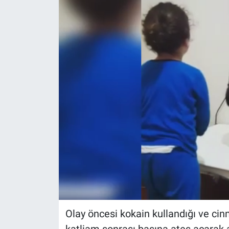
Politika
Bilecik
Kütahya
Gezi
Genel
Çevre
Yerel
Magazin
Olay öncesi kokain kullandığı ve cin
Bilim ve Teknoloji