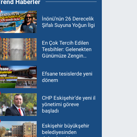
Trend Haberler
İnönü’nün 26 Derecelik
Şifalı Suyuna Yoğun İlgi
En Çok Tercih Edilen
Tesbihler: Gelenekten
Günümüze Zengin
Çeşitlilik
Efsane tesislerde yeni
dönem
CHP Eskişehir’de yeni il
yönetimi göreve
başladı
Eskişehir büyükşehir
belediyesinden