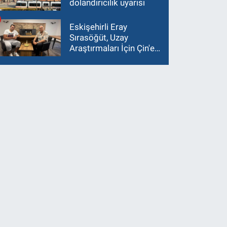
dolandırıcılık uyarısı
Eskişehirli Eray
Sırasöğüt, Uzay
Araştırmaları İçin Çin'e
Gidiyor