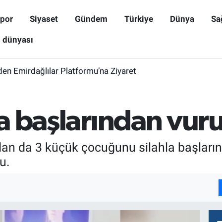
por
Siyaset
Gündem
Türkiye
Dünya
Sa
ş dünyası
den Emirdağlılar Platformu’na Ziyaret
iği Bilimsel Verilerle Değerlendirilmeli
hla başlarından vu
dan da 3 küçük çocuğunu silahla başları
u.