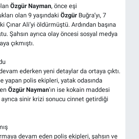
olan
Özgür
Nayman
, önce eşi
ukları olan 9 yaşındaki
Özgür
Buğra’yı, 7
ki Çınar Ali’yi öldürmüştü. Ardından başına
ştu. Şahsın ayrıca olay öncesi sosyal medya
aya çıkmıştı.
du
 devam ederken yeni detaylar da ortaya çıktı.
e yapan polis ekipleri, yatak odasında
ren
Özgür
Nayman
’ın ise kokain maddesi
ayrıca sinir krizi sonucu cinnet getirdiği
mış
rmaya devam eden polis ekipleri, şahsın ve