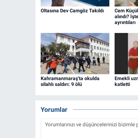
Oltasına Dev Camgöz Takıldı
Cem Küçük
alındı? İş
ayrıntıları
Kahramanmaraş'ta okulda
Emekli uzm
silahlı saldırı: 9 ölü
katletti
Yorumlar