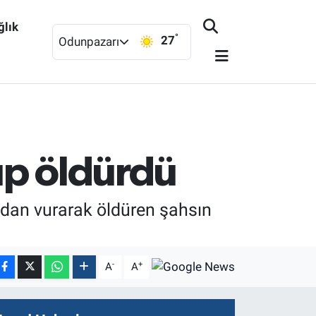
ğlık
°
27
Odunpazarı
rup öldürdü
ndan vurarak öldüren şahsın
-
+
A
A