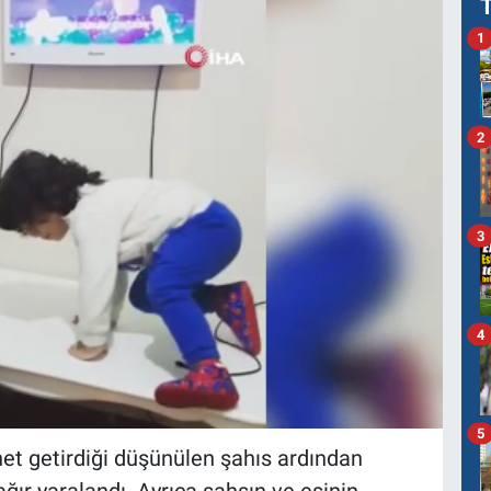
1
2
3
4
5
net getirdiği düşünülen şahıs ardından