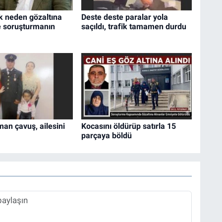
 neden gözaltına
Deste deste paralar yola
te soruşturmanın
saçıldı, trafik tamamen durdu
an çavuş, ailesini
Kocasını öldürüp satırla 15
parçaya böldü