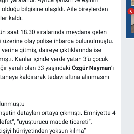
ğır yaralandı. Ayrıca şahsın ve eşinin
olduğu bilgisine ulaşıldı. Aile bireylerden
6
er kaldı.
n saat 18.30 sıralarında meydana gelen
si üzerine olay polise ihbarda bulunulmuştu.
y yerine gitmiş, daireye çıktıklarında ise
ıştı. Kanlar içinde yerde yatan 3’ü çocuk
ağır yaralı olan 33 yaşındaki
Özgür
Nayman
’ı
aneye kaldırarak tedavi altına alınmasını
bulunmuştu
şetin detayları ortaya çıkmıştı. Emniyette 4
efet”, “uyuşturucu madde ticareti”,
şiyi hürriyetinden yoksun kılma”