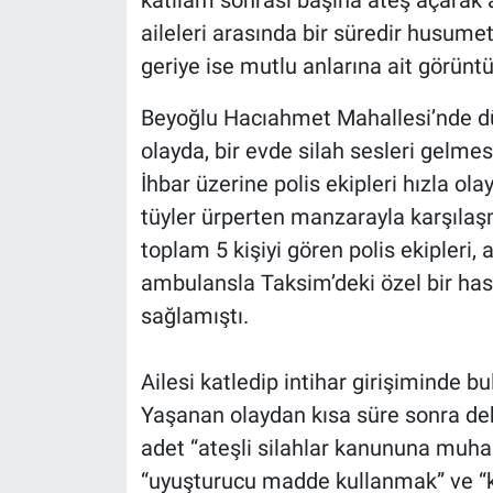
katliam sonrası başına ateş açarak a
aileleri arasında bir süredir husumet 
geriye ise mutlu anlarına ait görüntül
Beyoğlu Hacıahmet Mahallesi’nde dü
olayda, bir evde silah sesleri gelme
İhbar üzerine polis ekipleri hızla ola
tüyler ürperten manzarayla karşılaşm
toplam 5 kişiyi gören polis ekipleri, 
ambulansla Taksim’deki özel bir hast
sağlamıştı.
Ailesi katledip intihar girişiminde 
Yaşanan olaydan kısa süre sonra deh
adet “ateşli silahlar kanununa muhal
“uyuşturucu madde kullanmak” ve “ki