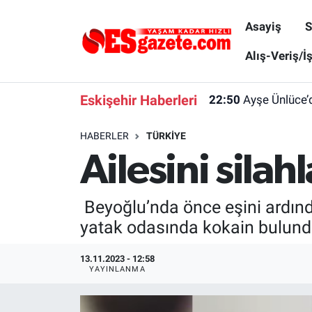
Asayiş
S
Asayiş
Yaşam
Eskişehir Nöbetçi Eczaneler
Alış-Veriş/İ
22:50
Ayşe Ünlüce’
Spor
Afyonkarahisar
Eskişehir Hava Durumu
Eskişehir Haberleri
22:46
Deprem Güvenl
Siyaset
Eğitim
Eskişehir Trafik Yoğunluk Haritası
HABERLER
TÜRKIYE
Ailesini sila
Gündem
Eskişehirspor Arşivi
Süper Lig Puan Durumu ve Fikstür
Türkiye
Eskişehir Arşivi
Tüm Manşetler
Beyoğlu’nda önce eşini ardın
yatak odasında kokain bulund
Dünya
Röportaj
Son Dakika Haberleri
13.11.2023 - 12:58
Sağlık
Ekonomi
Haber Arşivi
YAYINLANMA
Alış-Veriş/İş dünyası
Kültür Sanat