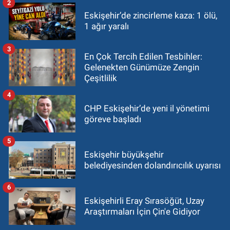
2
Eskişehir’de zincirleme kaza: 1 ölü,
1 ağır yaralı
3
En Çok Tercih Edilen Tesbihler:
Gelenekten Günümüze Zengin
Çeşitlilik
4
CHP Eskişehir’de yeni il yönetimi
göreve başladı
5
Eskişehir büyükşehir
belediyesinden dolandırıcılık uyarısı
6
Eskişehirli Eray Sırasöğüt, Uzay
Araştırmaları İçin Çin'e Gidiyor