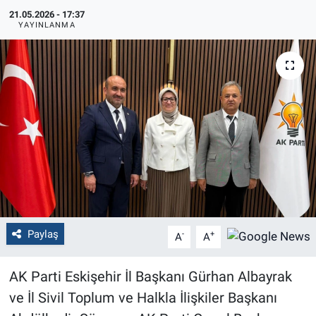
21.05.2026 - 17:37
Politika
YAYINLANMA
Bilecik
Kütahya
Gezi
Genel
Çevre
Paylaş
-
+
A
A
Yerel
AK Parti Eskişehir İl Başkanı Gürhan Albayrak
Magazin
ve İl Sivil Toplum ve Halkla İlişkiler Başkanı
Bilim ve Teknoloji