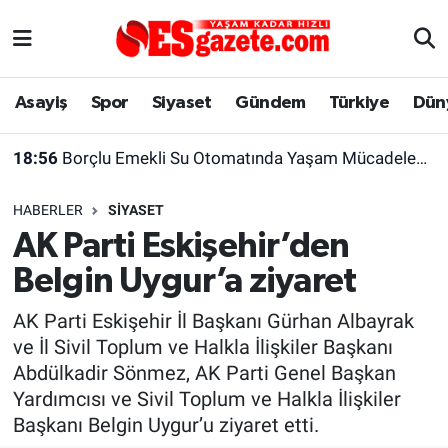
Asayiş
Yaşam
Eskişehir Nöbetçi Eczaneler
Asayiş
Spor
Siyaset
Gündem
Türkiye
Dün
Spor
Afyonkarahisar
Eskişehir Hava Durumu
18:56
Borçlu Emekli Su Otomatında Yaşam Mücadelesi Veriyor
Siyaset
Eğitim
Eskişehir Trafik Yoğunluk Haritası
HABERLER
SIYASET
Gündem
Eskişehirspor Arşivi
Süper Lig Puan Durumu ve Fikstür
AK Parti Eskişehir’den
Belgin Uygur’a ziyaret
Türkiye
Eskişehir Arşivi
Tüm Manşetler
AK Parti Eskişehir İl Başkanı Gürhan Albayrak
Dünya
Röportaj
Son Dakika Haberleri
ve İl Sivil Toplum ve Halkla İlişkiler Başkanı
Abdülkadir Sönmez, AK Parti Genel Başkan
Sağlık
Ekonomi
Haber Arşivi
Yardımcısı ve Sivil Toplum ve Halkla İlişkiler
Başkanı Belgin Uygur’u ziyaret etti.
Alış-Veriş/İş dünyası
Kültür Sanat