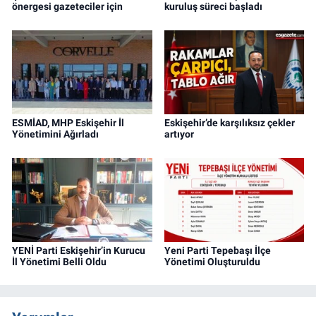
önergesi gazeteciler için
kuruluş süreci başladı
ESMİAD, MHP Eskişehir İl
Eskişehir’de karşılıksız çekler
Yönetimini Ağırladı
artıyor
YENİ Parti Eskişehir’in Kurucu
Yeni Parti Tepebaşı İlçe
İl Yönetimi Belli Oldu
Yönetimi Oluşturuldu