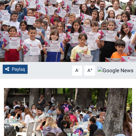
Politika
Bilecik
Kütahya
Gezi
Paylaş
-
+
A
A
Genel
Çevre
Yerel
Magazin
Bilim ve Teknoloji