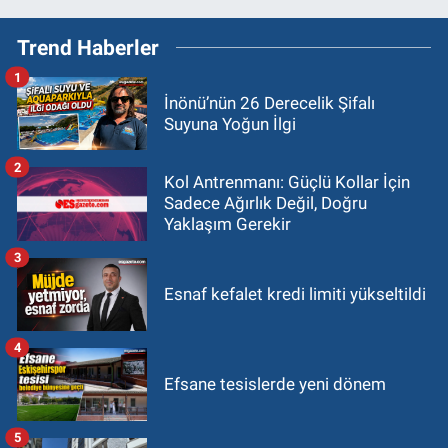
Trend Haberler
1
İnönü’nün 26 Derecelik Şifalı
Suyuna Yoğun İlgi
2
Kol Antrenmanı: Güçlü Kollar İçin
Sadece Ağırlık Değil, Doğru
Yaklaşım Gerekir
3
Esnaf kefalet kredi limiti yükseltildi
4
Efsane tesislerde yeni dönem
5