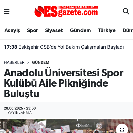
Asayiş
Yaşam
Eskişehir Nöbetçi Eczaneler
Asayiş
Spor
Siyaset
Gündem
Türkiye
Dün
Spor
Afyonkarahisar
Eskişehir Hava Durumu
17:38
Eskişehir OSB’de Yol Bakım Çalışmaları Başladı
Siyaset
Eğitim
Eskişehir Trafik Yoğunluk Haritası
HABERLER
GÜNDEM
Gündem
Eskişehirspor Arşivi
Süper Lig Puan Durumu ve Fikstür
Anadolu Üniversitesi Spor
Kulübü Aile Pikniğinde
Türkiye
Eskişehir Arşivi
Tüm Manşetler
Buluştu
Dünya
Röportaj
Son Dakika Haberleri
20.06.2026 - 23:50
Sağlık
Ekonomi
Haber Arşivi
YAYINLANMA
Alış-Veriş/İş dünyası
Kültür Sanat