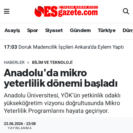
Asayiş
Yaşam
Eskişehir Nöbetçi Eczaneler
Asayiş
Spor
Siyaset
Gündem
Türkiye
Dün
Spor
Afyonkarahisar
Eskişehir Hava Durumu
17:03
Doruk Madencilik İşçileri Ankara’da Eylem Yaptı
Siyaset
Eğitim
Eskişehir Trafik Yoğunluk Haritası
HABERLER
BILIM VE TEKNOLOJI
Gündem
Eskişehirspor Arşivi
Süper Lig Puan Durumu ve Fikstür
Anadolu'da mikro
yeterlilik dönemi başladı
Türkiye
Eskişehir Arşivi
Tüm Manşetler
Anadolu Üniversitesi, YÖK’ün yetkinlik odaklı
Dünya
Röportaj
Son Dakika Haberleri
yükseköğretim vizyonu doğrultusunda Mikro
Yeterlilik Programlarını hayata geçiriyor.
Sağlık
Ekonomi
Haber Arşivi
23.06.2026 - 23:08
Alış-Veriş/İş dünyası
Kültür Sanat
YAYINLANMA