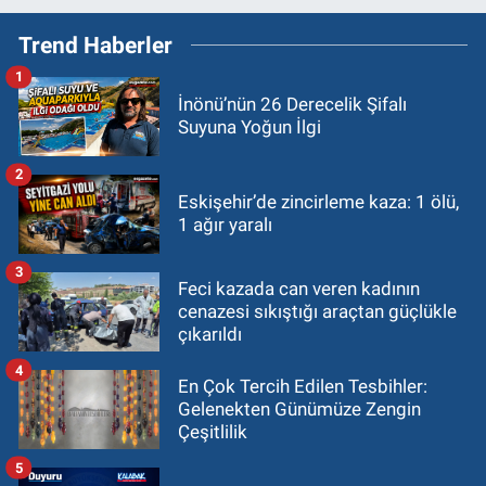
Trend Haberler
1
İnönü’nün 26 Derecelik Şifalı
Suyuna Yoğun İlgi
2
Eskişehir’de zincirleme kaza: 1 ölü,
1 ağır yaralı
3
Feci kazada can veren kadının
cenazesi sıkıştığı araçtan güçlükle
çıkarıldı
4
En Çok Tercih Edilen Tesbihler:
Gelenekten Günümüze Zengin
Çeşitlilik
5