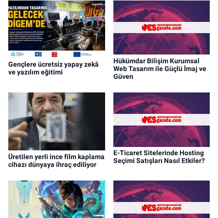
Hükümdar Bilişim Kurumsal
Gençlere ücretsiz yapay zekâ
Web Tasarım ile Güçlü İmaj ve
ve yazılım eğitimi
Güven
E-Ticaret Sitelerinde Hosting
Üretilen yerli ince film kaplama
Seçimi Satışları Nasıl Etkiler?
cihazı dünyaya ihraç ediliyor