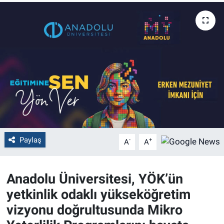
Politika
Bilecik
Kütahya
Gezi
Genel
Paylaş
-
+
A
A
Çevre
Yerel
Anadolu Üniversitesi, YÖK’ün
yetkinlik odaklı yükseköğretim
Magazin
vizyonu doğrultusunda Mikro
Bilim ve Teknoloji