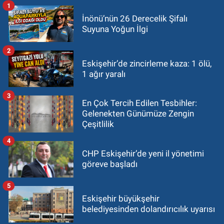
1
İnönü’nün 26 Derecelik Şifalı
Suyuna Yoğun İlgi
2
Eskişehir’de zincirleme kaza: 1 ölü,
1 ağır yaralı
3
En Çok Tercih Edilen Tesbihler:
Gelenekten Günümüze Zengin
Çeşitlilik
4
CHP Eskişehir’de yeni il yönetimi
göreve başladı
5
Eskişehir büyükşehir
belediyesinden dolandırıcılık uyarısı