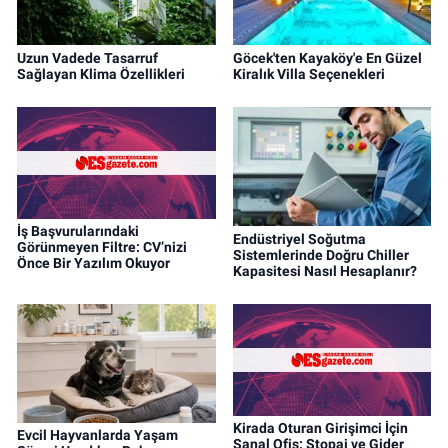
Uzun Vadede Tasarruf
Göcek'ten Kayaköy'e En Güzel
Sağlayan Klima Özellikleri
Kiralık Villa Seçenekleri
İş Başvurularındaki
Endüstriyel Soğutma
Görünmeyen Filtre: CV’nizi
Sistemlerinde Doğru Chiller
Önce Bir Yazılım Okuyor
Kapasitesi Nasıl Hesaplanır?
Kirada Oturan Girişimci İçin
Evcil Hayvanlarda Yaşam
Sanal Ofis: Stopaj ve Gider