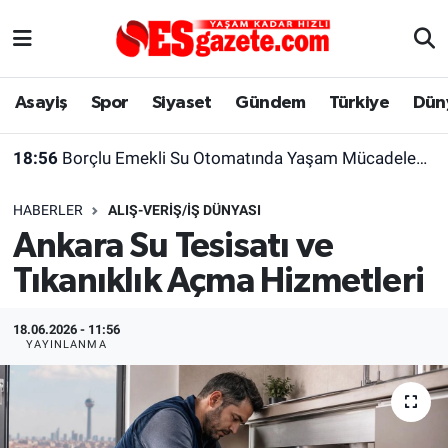
Asayiş
Yaşam
Eskişehir Nöbetçi Eczaneler
Asayiş
Spor
Siyaset
Gündem
Türkiye
Dün
Spor
Afyonkarahisar
Eskişehir Hava Durumu
18:56
Borçlu Emekli Su Otomatında Yaşam Mücadelesi Veriyor
Siyaset
Eğitim
Eskişehir Trafik Yoğunluk Haritası
HABERLER
ALIŞ-VERIŞ/İŞ DÜNYASI
Gündem
Eskişehirspor Arşivi
Süper Lig Puan Durumu ve Fikstür
Ankara Su Tesisatı ve
Tıkanıklık Açma Hizmetleri
Türkiye
Eskişehir Arşivi
Tüm Manşetler
Dünya
Röportaj
Son Dakika Haberleri
18.06.2026 - 11:56
YAYINLANMA
Sağlık
Ekonomi
Haber Arşivi
Alış-Veriş/İş dünyası
Kültür Sanat