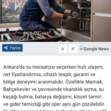
Politika
Bilecik
Kütahya
Gezi
Paylaş
-
+
A
A
Genel
Ankara’da su tesisatçısı seçerken hızlı ulaşım,
Çevre
net fiyatlandırma, cihazlı tespit, garanti ve
bölge deneyimi aranmalıdır. Özellikle Mamak,
Yerel
Bahçelievler ve çevresinde tıkanıklık açma, su
kaçağı bulma, batarya değişimi, klozet tamiri
Magazin
ve gider temizliği gibi işler aynı gün çözülebilir.
Bilim ve Teknoloji