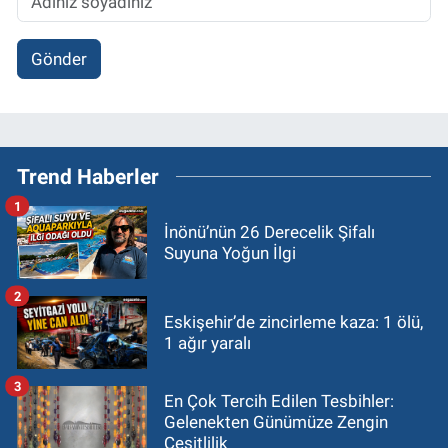
Gönder
Trend Haberler
1
İnönü’nün 26 Derecelik Şifalı
Suyuna Yoğun İlgi
2
Eskişehir’de zincirleme kaza: 1 ölü,
1 ağır yaralı
3
En Çok Tercih Edilen Tesbihler:
Gelenekten Günümüze Zengin
Çeşitlilik