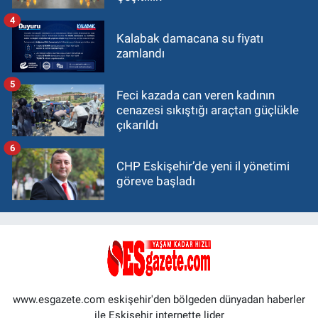
4
Kalabak damacana su fiyatı
zamlandı
5
Feci kazada can veren kadının
cenazesi sıkıştığı araçtan güçlükle
çıkarıldı
6
CHP Eskişehir’de yeni il yönetimi
göreve başladı
www.esgazete.com eskişehir'den bölgeden dünyadan haberler
ile Eskişehir internette lider