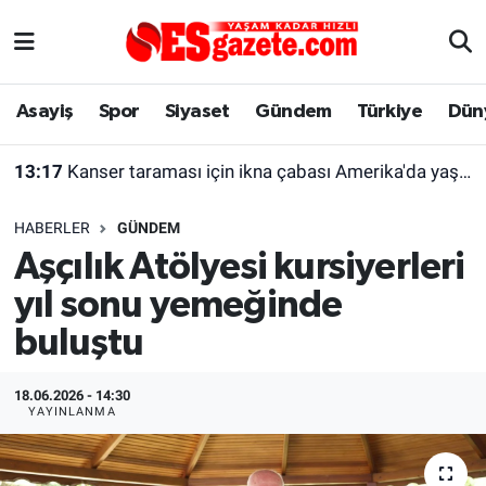
Asayiş
Yaşam
Eskişehir Nöbetçi Eczaneler
Asayiş
Spor
Siyaset
Gündem
Türkiye
Dün
Spor
Afyonkarahisar
Eskişehir Hava Durumu
13:17
Kanser taraması için ikna çabası Amerika'da yaşayan kadını şaşırttı
Siyaset
Eğitim
Eskişehir Trafik Yoğunluk Haritası
HABERLER
GÜNDEM
Gündem
Eskişehirspor Arşivi
Süper Lig Puan Durumu ve Fikstür
Aşçılık Atölyesi kursiyerleri
yıl sonu yemeğinde
Türkiye
Eskişehir Arşivi
Tüm Manşetler
buluştu
Dünya
Röportaj
Son Dakika Haberleri
18.06.2026 - 14:30
Sağlık
Ekonomi
Haber Arşivi
YAYINLANMA
Alış-Veriş/İş dünyası
Kültür Sanat