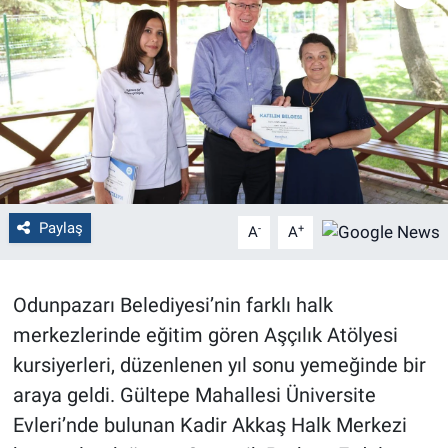
Politika
Bilecik
Kütahya
Gezi
Paylaş
-
+
A
A
Genel
Çevre
Odunpazarı Belediyesi’nin farklı halk
merkezlerinde eğitim gören Aşçılık Atölyesi
Yerel
kursiyerleri, düzenlenen yıl sonu yemeğinde bir
Magazin
araya geldi. Gültepe Mahallesi Üniversite
Evleri’nde bulunan Kadir Akkaş Halk Merkezi
Bilim ve Teknoloji