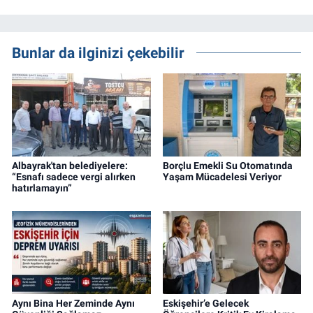
Bunlar da ilginizi çekebilir
Albayrak'tan belediyelere:
Borçlu Emekli Su Otomatında
“Esnafı sadece vergi alırken
Yaşam Mücadelesi Veriyor
hatırlamayın”
Aynı Bina Her Zeminde Aynı
Eskişehir’e Gelecek