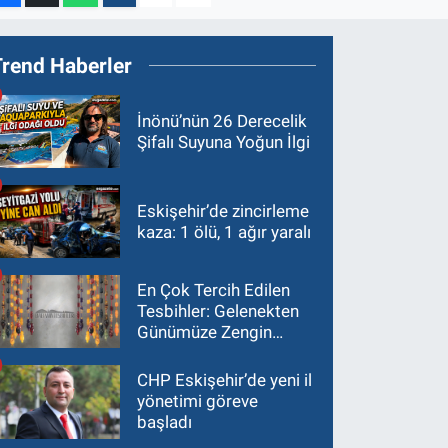
Trend Haberler
İnönü’nün 26 Derecelik
Şifalı Suyuna Yoğun İlgi
Eskişehir’de zincirleme
kaza: 1 ölü, 1 ağır yaralı
En Çok Tercih Edilen
Tesbihler: Gelenekten
Günümüze Zengin
Çeşitlilik
CHP Eskişehir’de yeni il
yönetimi göreve
başladı