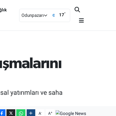
ğlık
°
17
Odunpazarı
ışmalarını
al yatırımları ve saha
-
+
A
A