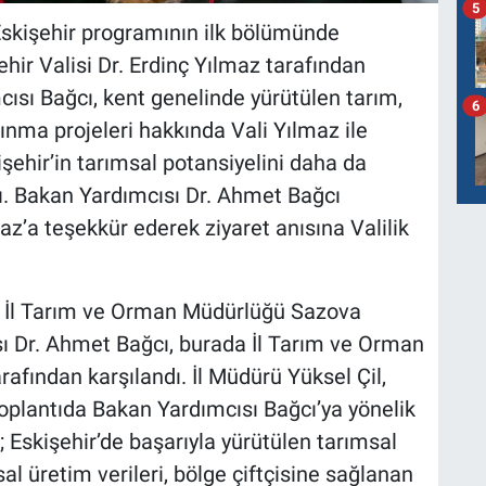
5
Eskişehir programının ilk bölümünde
şehir Valisi Dr. Erdinç Yılmaz tarafından
sı Bağcı, kent genelinde yürütülen tarım,
6
kınma projeleri hakkında Vali Yılmaz ile
işehir’in tarımsal potansiyelini daha da
ındı. Bakan Yardımcısı Dr. Ahmet Bağcı
az’a teşekkür ederek ziyaret anısına Valilik
hir İl Tarım ve Orman Müdürlüğü Sazova
 Dr. Ahmet Bağcı, burada İl Tarım ve Orman
rafından karşılandı. İl Müdürü Yüksel Çil,
lantıda Bakan Yardımcısı Bağcı’ya yönelik
; Eskişehir’de başarıyla yürütülen tarımsal
al üretim verileri, bölge çiftçisine sağlanan