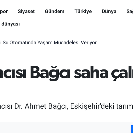
por
Siyaset
Gündem
Türkiye
Dünya
Sa
ş dünyası
i Su Otomatında Yaşam Mücadelesi Veriyor
ısı Bağcı saha çal
sı Dr. Ahmet Bağcı, Eskişehir'deki tarıms