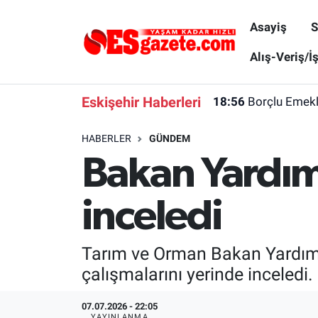
Asayiş
S
Asayiş
Yaşam
Eskişehir Nöbetçi Eczaneler
Alış-Veriş/İ
Spor
Afyonkarahisar
Eskişehir Hava Durumu
Eskişehir Haberleri
18:56
Borçlu Emekl
Siyaset
Eğitim
Eskişehir Trafik Yoğunluk Haritası
HABERLER
GÜNDEM
Bakan Yardımc
Gündem
Eskişehirspor Arşivi
Süper Lig Puan Durumu ve Fikstür
Türkiye
Eskişehir Arşivi
Tüm Manşetler
inceledi
Dünya
Röportaj
Son Dakika Haberleri
Tarım ve Orman Bakan Yardımcı
Sağlık
Ekonomi
Haber Arşivi
çalışmalarını yerinde inceledi.
Alış-Veriş/İş dünyası
Kültür Sanat
07.07.2026 - 22:05
YAYINLANMA