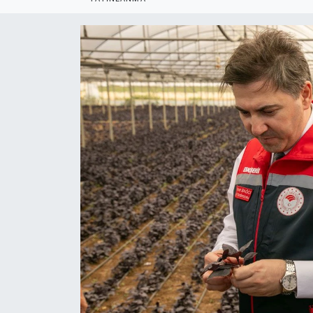
Politika
Bilecik
Kütahya
Gezi
Genel
Çevre
Yerel
Magazin
Bilim ve Teknoloji