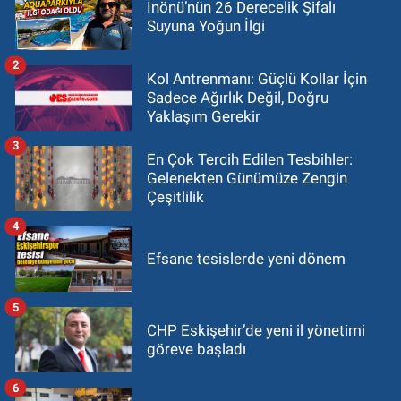
İnönü’nün 26 Derecelik Şifalı
Suyuna Yoğun İlgi
2
Kol Antrenmanı: Güçlü Kollar İçin
Sadece Ağırlık Değil, Doğru
Yaklaşım Gerekir
3
En Çok Tercih Edilen Tesbihler:
Gelenekten Günümüze Zengin
Çeşitlilik
4
Efsane tesislerde yeni dönem
5
CHP Eskişehir’de yeni il yönetimi
göreve başladı
6