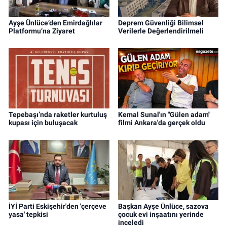
Ayşe Ünlüce’den Emirdağlılar
Deprem Güvenliği Bilimsel
Platformu’na Ziyaret
Verilerle Değerlendirilmeli
Tepebaşı’nda raketler kurtuluş
Kemal Sunal'ın "Gülen adam"
kupası için buluşacak
filmi Ankara'da gerçek oldu
İYİ Parti Eskişehir'den 'çerçeve
Başkan Ayşe Ünlüce, sazova
yasa' tepkisi
çocuk evi inşaatını yerinde
inceledi