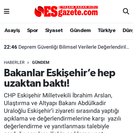
Asayiş
Yaşam
Eskişehir Nöbetçi Eczaneler
Asayiş
Spor
Siyaset
Gündem
Türkiye
Dün
Spor
Afyonkarahisar
Eskişehir Hava Durumu
22:46
Deprem Güvenliği Bilimsel Verilerle Değerlendirilmeli
Siyaset
Eğitim
Eskişehir Trafik Yoğunluk Haritası
HABERLER
GÜNDEM
Gündem
Eskişehirspor Arşivi
Süper Lig Puan Durumu ve Fikstür
Bakanlar Eskişehir’e hep
uzaktan baktı!
Türkiye
Eskişehir Arşivi
Tüm Manşetler
CHP Eskişehir Milletvekili İbrahim Arslan,
Dünya
Röportaj
Son Dakika Haberleri
Ulaştırma ve Altyapı Bakanı Abdülkadir
Uraloğlu Eskişehir’i ziyareti sırasında yaptığı
Sağlık
Ekonomi
Haber Arşivi
açıklama ve değerlendirmelerine karşı yazılı
değerlendirme ve yanıtlanması talebiyle
Alış-Veriş/İş dünyası
Kültür Sanat