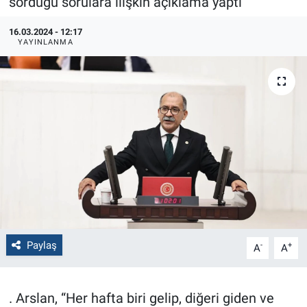
sorduğu sorulara ilişkin açıklama yaptı
Politika
16.03.2024 - 12:17
YAYINLANMA
Bilecik
Kütahya
Gezi
Genel
Çevre
Yerel
Paylaş
-
+
A
A
Magazin
. Arslan, “Her hafta biri gelip, diğeri giden ve
Bilim ve Teknoloji