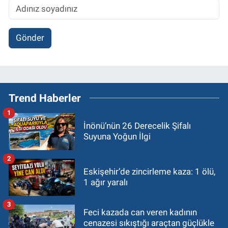
Gönder
Trend Haberler
1
İnönü’nün 26 Derecelik Şifalı
Suyuna Yoğun İlgi
2
Eskişehir’de zincirleme kaza: 1 ölü,
1 ağır yaralı
3
Feci kazada can veren kadının
cenazesi sıkıştığı araçtan güçlükle