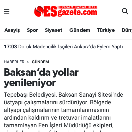
Asayiş
Yaşam
Eskişehir Nöbetçi Eczaneler
Asayiş
Spor
Siyaset
Gündem
Türkiye
Dün
Spor
Afyonkarahisar
Eskişehir Hava Durumu
17:03
Doruk Madencilik İşçileri Ankara’da Eylem Yaptı
Siyaset
Eğitim
Eskişehir Trafik Yoğunluk Haritası
HABERLER
GÜNDEM
Gündem
Eskişehirspor Arşivi
Süper Lig Puan Durumu ve Fikstür
Baksan’da yollar
yenileniyor
Türkiye
Eskişehir Arşivi
Tüm Manşetler
Tepebaşı Belediyesi, Baksan Sanayi Sitesi'nde
Dünya
Röportaj
Son Dakika Haberleri
üstyapı çalışmalarını sürdürüyor. Bölgede
altyapı çalışmalarının tamamlanmasının
Sağlık
Ekonomi
Haber Arşivi
ardından kaldırım ve tretuvar imalatlarını
tamamlayan Fen İşleri Müdürlüğü ekipleri,
Alış-Veriş/İş dünyası
Kültür Sanat