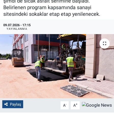
şimdi de sıcak asfalt serimine başladı.
Belirlenen program kapsamında sanayi
Politika
sitesindeki sokaklar etap etap yenilenecek.
Bilecik
09.07.2026 - 17:15
YAYINLANMA
Kütahya
Gezi
Genel
Çevre
Yerel
Magazin
Paylaş
-
+
A
A
Bilim ve Teknoloji