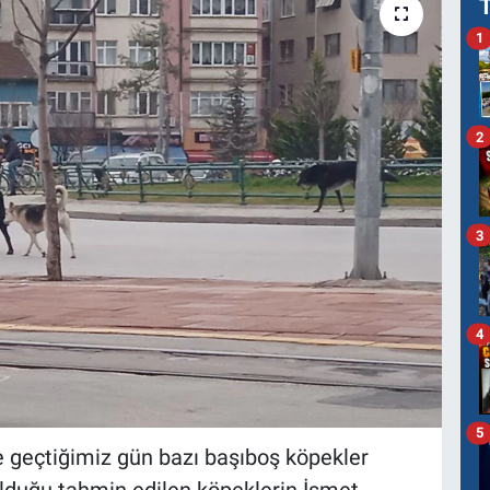
1
2
3
4
5
e geçtiğimiz gün bazı başıboş köpekler