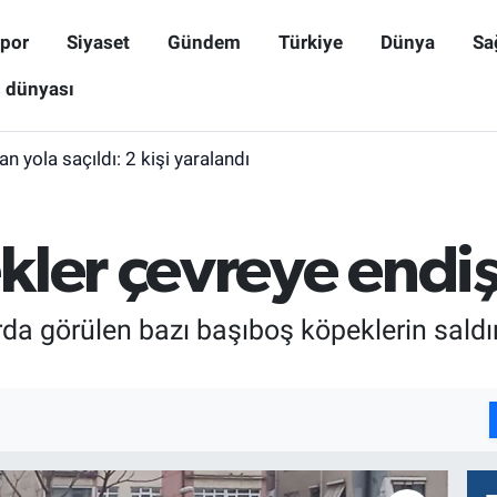
por
Siyaset
Gündem
Türkiye
Dünya
Sa
ş dünyası
n yola saçıldı: 2 kişi yaralandı
kler çevreye endiş
rda görülen bazı başıboş köpeklerin saldı