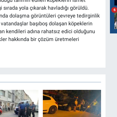
 olduğu tahmin edilen köpeklerin İsmet
i sırada yola çıkarak havladığı görüldü.
6
sında dolaşma görüntüleri çevreye tedirginlik
 vatandaşlar başıboş dolaşan köpeklerin
n kendileri adına rahatsız edici olduğunu
kler hakkında bir çözüm üretmeleri