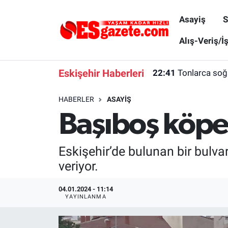
Asayiş
S
Asayiş
Yaşam
Eskişehir Nöbetçi Eczaneler
Alış-Veriş/İ
Spor
Afyonkarahisar
Eskişehir Hava Durumu
Eskişehir Haberleri
22:41
Tonlarca soğa
Siyaset
Eğitim
Eskişehir Trafik Yoğunluk Haritası
HABERLER
ASAYIŞ
Başıboş köpe
Gündem
Eskişehirspor Arşivi
Süper Lig Puan Durumu ve Fikstür
Türkiye
Eskişehir Arşivi
Tüm Manşetler
Eskişehir’de bulunan bir bulva
veriyor.
Dünya
Röportaj
Son Dakika Haberleri
04.01.2024 - 11:14
Sağlık
Ekonomi
Haber Arşivi
YAYINLANMA
Alış-Veriş/İş dünyası
Kültür Sanat