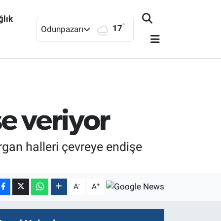
ğlık
°
17
Odunpazarı
e veriyor
rgan halleri çevreye endişe
-
+
A
A