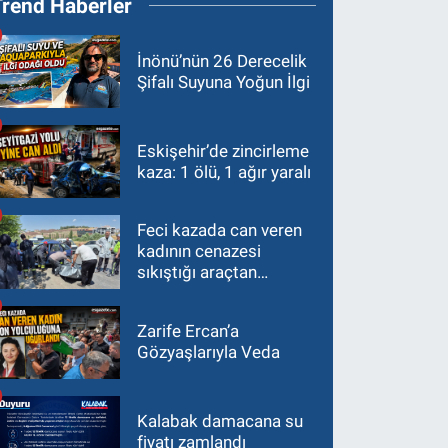
Trend Haberler
İnönü’nün 26 Derecelik
Şifalı Suyuna Yoğun İlgi
Eskişehir’de zincirleme
kaza: 1 ölü, 1 ağır yaralı
Feci kazada can veren
kadının cenazesi
sıkıştığı araçtan
güçlükle çıkarıldı
Zarife Ercan’a
Gözyaşlarıyla Veda
Kalabak damacana su
fiyatı zamlandı