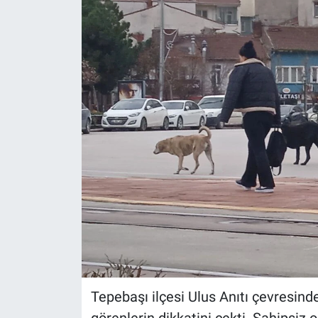
Politika
Bilecik
Kütahya
Gezi
Genel
Çevre
Yerel
Magazin
Tepebaşı ilçesi Ulus Anıtı çevresind
Bilim ve Teknoloji