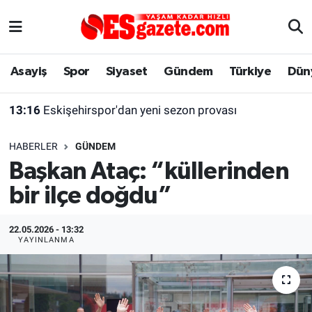
Asayiş
Yaşam
Eskişehir Nöbetçi Eczaneler
Asayiş
Spor
Siyaset
Gündem
Türkiye
Dün
Spor
Afyonkarahisar
Eskişehir Hava Durumu
13:16
Eskişehirspor'dan yeni sezon provası
Siyaset
Eğitim
Eskişehir Trafik Yoğunluk Haritası
HABERLER
GÜNDEM
Gündem
Eskişehirspor Arşivi
Süper Lig Puan Durumu ve Fikstür
Başkan Ataç: “küllerinden
bir ilçe doğdu”
Türkiye
Eskişehir Arşivi
Tüm Manşetler
Dünya
Röportaj
Son Dakika Haberleri
22.05.2026 - 13:32
YAYINLANMA
Sağlık
Ekonomi
Haber Arşivi
Alış-Veriş/İş dünyası
Kültür Sanat