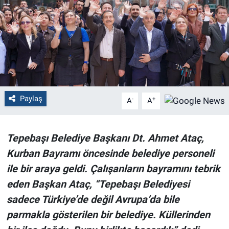
Politika
Bilecik
Kütahya
Gezi
Paylaş
-
+
A
A
Genel
Tepebaşı Belediye Başkanı Dt. Ahmet Ataç,
Çevre
Kurban Bayramı öncesinde belediye personeli
ile bir araya geldi. Çalışanların bayramını tebrik
Yerel
eden Başkan Ataç, “Tepebaşı Belediyesi
sadece Türkiye’de değil Avrupa’da bile
Magazin
parmakla gösterilen bir belediye. Küllerinden
Bilim ve Teknoloji