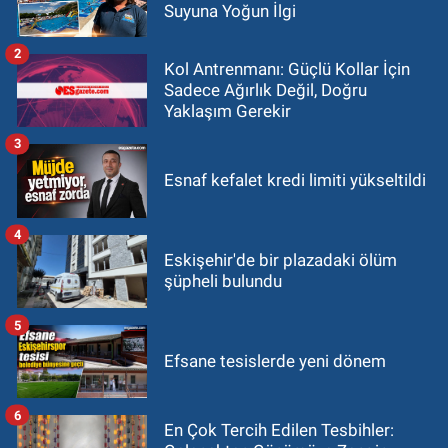
Suyuna Yoğun İlgi
2
Kol Antrenmanı: Güçlü Kollar İçin
Sadece Ağırlık Değil, Doğru
Yaklaşım Gerekir
3
Esnaf kefalet kredi limiti yükseltildi
4
Eskişehir'de bir plazadaki ölüm
şüpheli bulundu
5
Efsane tesislerde yeni dönem
6
En Çok Tercih Edilen Tesbihler: