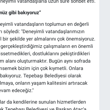
eneyimli vatandaşlarla uzun süre sohbet etti.
müz gibi bakıyoruz”
eyimli vatandaşların toplumun en değerli
rı söyledi: "Deneyimli vatandaşlarımızın
l bir şekilde yer almalarını çok önemsiyoruz.
erçekleştirdiğimiz çalışmaların en önemli
ssetmedikleri, dostluklarını pekiştirdikleri
aşam alanı oluşturmaktır. Bugün aynı sofrada
msemek bizim için çok kıymetli. Onlara
 bakıyoruz. Tepebaşı Belediyesi olarak
maya, onların yaşam kalitesini artıracak
evam edeceğiz."
şlar da kendilerine sunulan hizmetlerden
ek Tepebaşı Belediyesi ve Başkan Ataç'a