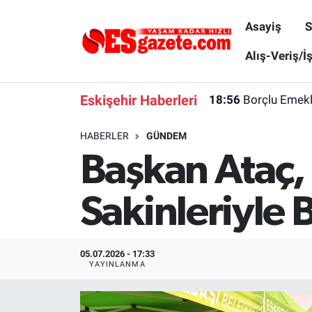
Asayiş
S
Asayiş
Yaşam
Eskişehir Nöbetçi Eczaneler
Alış-Veriş/İ
Spor
Afyonkarahisar
Eskişehir Hava Durumu
Eskişehir Haberleri
18:56
Borçlu Emekl
Siyaset
Eğitim
Eskişehir Trafik Yoğunluk Haritası
HABERLER
GÜNDEM
Başkan Ataç,
Gündem
Eskişehirspor Arşivi
Süper Lig Puan Durumu ve Fikstür
Türkiye
Eskişehir Arşivi
Tüm Manşetler
Sakinleriyle 
Dünya
Röportaj
Son Dakika Haberleri
05.07.2026 - 17:33
Sağlık
Ekonomi
Haber Arşivi
YAYINLANMA
Alış-Veriş/İş dünyası
Kültür Sanat