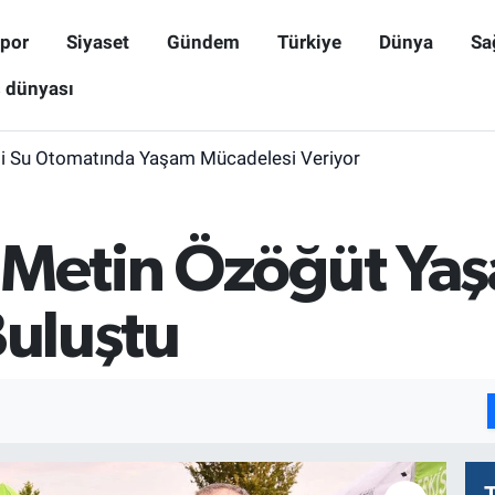
por
Siyaset
Gündem
Türkiye
Dünya
Sa
ş dünyası
i Su Otomatında Yaşam Mücadelesi Veriyor
 Metin Özöğüt Ya
Buluştu