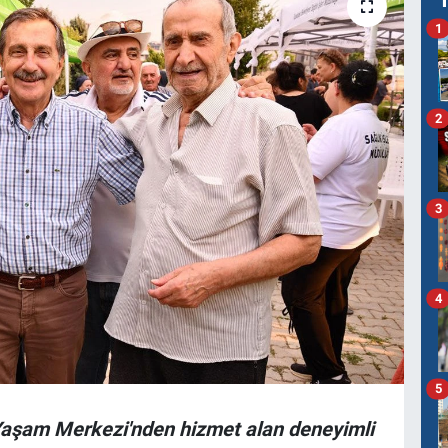
1
2
3
4
5
Yaşam Merkezi'nden hizmet alan deneyimli