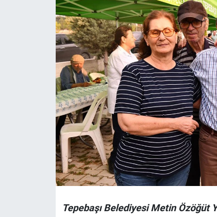
Politika
Bilecik
Kütahya
Gezi
Genel
Çevre
Yerel
Magazin
Tepebaşı Belediyesi Metin Özöğüt 
Bilim ve Teknoloji