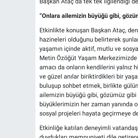
Başkan Ataç da tek tek ilgilendiği d
“Onlara ailemizin büyüğü gibi, gözü
Etkinlikte konuşan Başkan Ataç, den
hazineleri olduğunu belirterek şunla
yaşamın içinde aktif, mutlu ve sosya
Metin Özöğüt Yaşam Merkezimizde g
amacı da onların kendilerini yalnız hi
ve güzel anılar biriktirdikleri bir y
buluşup sohbet etmek, birlikte gülü
ailemizin büyüğü gibi, gözümüz gibi
büyüklerimizin her zaman yanında ol
sosyal projeleri hayata geçirmeye d
Etkinliğe katılan deneyimli vatanda
duydukları memnuniyeti dile getirer