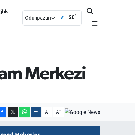
ğlık
°
20
Odunpazarı
şam Merkezi
-
+
A
A
Trend Haberler