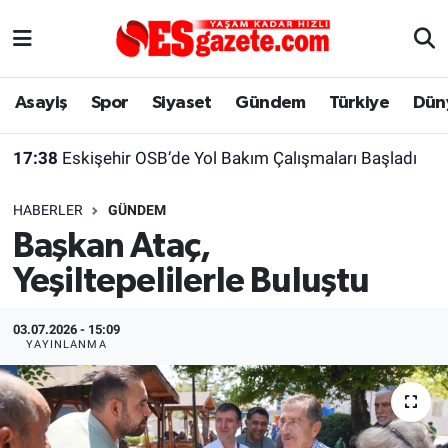
Asayiş
Yaşam
Eskişehir Nöbetçi Eczaneler
Asayiş
Spor
Siyaset
Gündem
Türkiye
Dün
Spor
Afyonkarahisar
Eskişehir Hava Durumu
17:38
Eskişehir OSB’de Yol Bakım Çalışmaları Başladı
Siyaset
Eğitim
Eskişehir Trafik Yoğunluk Haritası
HABERLER
GÜNDEM
Gündem
Eskişehirspor Arşivi
Süper Lig Puan Durumu ve Fikstür
Başkan Ataç,
Yeşiltepelilerle Buluştu
Türkiye
Eskişehir Arşivi
Tüm Manşetler
Dünya
Röportaj
Son Dakika Haberleri
03.07.2026 - 15:09
YAYINLANMA
Sağlık
Ekonomi
Haber Arşivi
Alış-Veriş/İş dünyası
Kültür Sanat