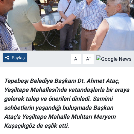
Politika
Bilecik
Kütahya
Gezi
Paylaş
-
+
A
A
Genel
Tepebaşı Belediye Başkanı Dt. Ahmet Ataç,
Çevre
Yeşiltepe Mahallesi'nde vatandaşlarla bir araya
gelerek talep ve önerileri dinledi. Samimi
Yerel
sohbetlerin yaşandığı buluşmada Başkan
Ataç'a Yeşiltepe Mahalle Muhtarı Meryem
Magazin
Kuşaçıkgöz de eşlik etti.
Bilim ve Teknoloji