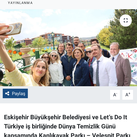
YAYINLANMA
Politika
Bilecik
Kütahya
Gezi
Genel
Çevre
Paylaş
-
+
A
A
Yerel
Eskişehir Büyükşehir Belediyesi ve Let’s Do It
Magazin
Türkiye iş birliğinde Dünya Temizlik Günü
kapsamında Kanlıkavak Parkı – Velespit Parkı
Bilim ve Teknoloji