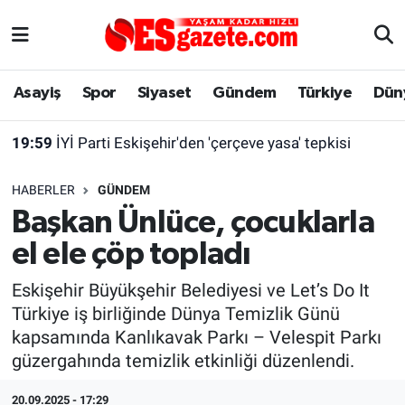
Asayiş
Yaşam
Eskişehir Nöbetçi Eczaneler
Asayiş
Spor
Siyaset
Gündem
Türkiye
Dün
Spor
Afyonkarahisar
Eskişehir Hava Durumu
19:59
İYİ Parti Eskişehir'den 'çerçeve yasa' tepkisi
Siyaset
Eğitim
Eskişehir Trafik Yoğunluk Haritası
HABERLER
GÜNDEM
Gündem
Eskişehirspor Arşivi
Süper Lig Puan Durumu ve Fikstür
Başkan Ünlüce, çocuklarla
el ele çöp topladı
Türkiye
Eskişehir Arşivi
Tüm Manşetler
Eskişehir Büyükşehir Belediyesi ve Let’s Do It
Dünya
Röportaj
Son Dakika Haberleri
Türkiye iş birliğinde Dünya Temizlik Günü
kapsamında Kanlıkavak Parkı – Velespit Parkı
Sağlık
Ekonomi
Haber Arşivi
güzergahında temizlik etkinliği düzenlendi.
Alış-Veriş/İş dünyası
Kültür Sanat
20.09.2025 - 17:29