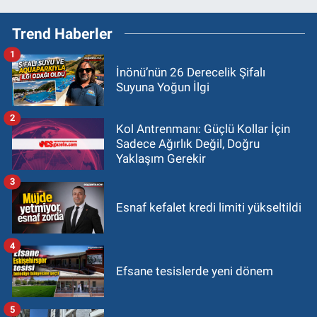
Trend Haberler
1
İnönü’nün 26 Derecelik Şifalı
Suyuna Yoğun İlgi
2
Kol Antrenmanı: Güçlü Kollar İçin
Sadece Ağırlık Değil, Doğru
Yaklaşım Gerekir
3
Esnaf kefalet kredi limiti yükseltildi
4
Efsane tesislerde yeni dönem
5