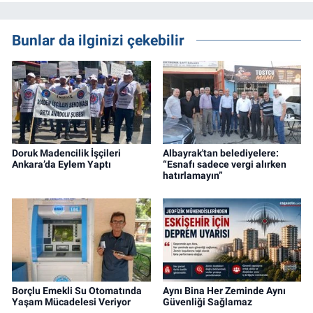
Bunlar da ilginizi çekebilir
Doruk Madencilik İşçileri
Albayrak'tan belediyelere:
Ankara’da Eylem Yaptı
“Esnafı sadece vergi alırken
hatırlamayın”
Borçlu Emekli Su Otomatında
Aynı Bina Her Zeminde Aynı
Yaşam Mücadelesi Veriyor
Güvenliği Sağlamaz