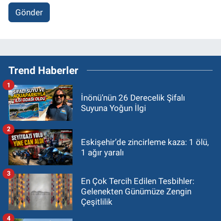
Gönder
Trend Haberler
1
İnönü’nün 26 Derecelik Şifalı
Suyuna Yoğun İlgi
2
Eskişehir’de zincirleme kaza: 1 ölü,
1 ağır yaralı
3
En Çok Tercih Edilen Tesbihler:
Gelenekten Günümüze Zengin
Çeşitlilik
4