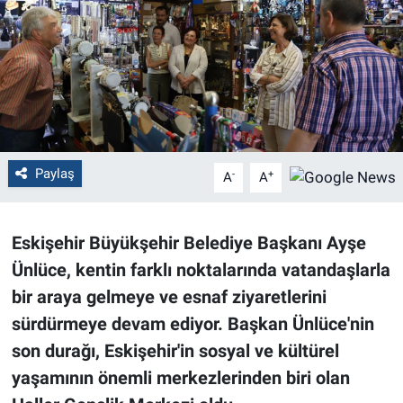
Politika
Bilecik
Kütahya
Gezi
Paylaş
-
+
A
A
Genel
Eskişehir Büyükşehir Belediye Başkanı Ayşe
Çevre
Ünlüce, kentin farklı noktalarında vatandaşlarla
bir araya gelmeye ve esnaf ziyaretlerini
Yerel
sürdürmeye devam ediyor. Başkan Ünlüce'nin
son durağı, Eskişehir
'in sosyal ve kültürel
Magazin
yaşamının önemli merkezlerinden biri olan
Bilim ve Teknoloji