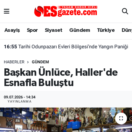
Asayiş
Yaşam
Eskişehir Nöbetçi Eczaneler
Asayiş
Spor
Siyaset
Gündem
Türkiye
Dün
Spor
Afyonkarahisar
Eskişehir Hava Durumu
16:55
Tarihi Odunpazarı Evleri Bölgesi’nde Yangın Paniği
Siyaset
Eğitim
Eskişehir Trafik Yoğunluk Haritası
HABERLER
GÜNDEM
Gündem
Eskişehirspor Arşivi
Süper Lig Puan Durumu ve Fikstür
Başkan Ünlüce, Haller'de
Esnafla Buluştu
Türkiye
Eskişehir Arşivi
Tüm Manşetler
Dünya
Röportaj
Son Dakika Haberleri
09.07.2026 - 14:34
YAYINLANMA
Sağlık
Ekonomi
Haber Arşivi
Alış-Veriş/İş dünyası
Kültür Sanat