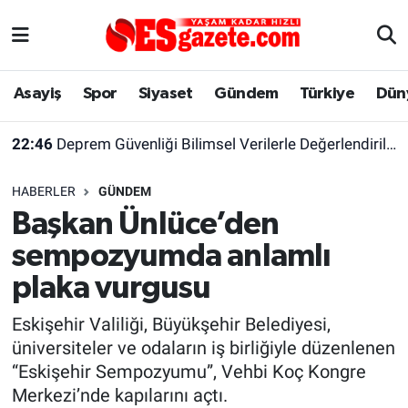
Asayiş
Yaşam
Eskişehir Nöbetçi Eczaneler
Asayiş
Spor
Siyaset
Gündem
Türkiye
Dün
Spor
Afyonkarahisar
Eskişehir Hava Durumu
22:46
Deprem Güvenliği Bilimsel Verilerle Değerlendirilmeli
Siyaset
Eğitim
Eskişehir Trafik Yoğunluk Haritası
HABERLER
GÜNDEM
Gündem
Eskişehirspor Arşivi
Süper Lig Puan Durumu ve Fikstür
Başkan Ünlüce’den
sempozyumda anlamlı
Türkiye
Eskişehir Arşivi
Tüm Manşetler
plaka vurgusu
Dünya
Röportaj
Son Dakika Haberleri
Eskişehir Valiliği, Büyükşehir Belediyesi,
üniversiteler ve odaların iş birliğiyle düzenlenen
Sağlık
Ekonomi
Haber Arşivi
“Eskişehir Sempozyumu”, Vehbi Koç Kongre
Merkezi’nde kapılarını açtı.
Alış-Veriş/İş dünyası
Kültür Sanat