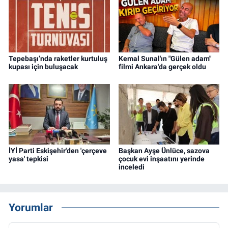
Tepebaşı’nda raketler kurtuluş
Kemal Sunal'ın "Gülen adam"
kupası için buluşacak
filmi Ankara'da gerçek oldu
İYİ Parti Eskişehir'den 'çerçeve
Başkan Ayşe Ünlüce, sazova
yasa' tepkisi
çocuk evi inşaatını yerinde
inceledi
Yorumlar