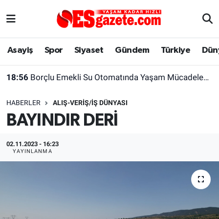
Asayiş
Yaşam
Eskişehir Nöbetçi Eczaneler
Asayiş
Spor
Siyaset
Gündem
Türkiye
Dün
Spor
Afyonkarahisar
Eskişehir Hava Durumu
18:56
Borçlu Emekli Su Otomatında Yaşam Mücadelesi Veriyor
Siyaset
Eğitim
Eskişehir Trafik Yoğunluk Haritası
HABERLER
ALIŞ-VERIŞ/İŞ DÜNYASI
Gündem
Eskişehirspor Arşivi
Süper Lig Puan Durumu ve Fikstür
BAYINDIR DERİ
Türkiye
Eskişehir Arşivi
Tüm Manşetler
02.11.2023 - 16:23
YAYINLANMA
Dünya
Röportaj
Son Dakika Haberleri
Sağlık
Ekonomi
Haber Arşivi
Alış-Veriş/İş dünyası
Kültür Sanat