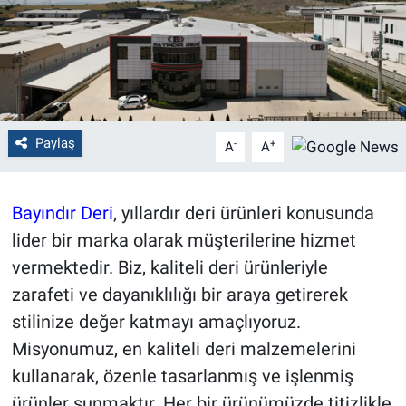
Politika
Bilecik
Kütahya
Paylaş
-
+
A
A
Gezi
Bayındır Deri
, yıllardır deri ürünleri konusunda
Genel
lider bir marka olarak müşterilerine hizmet
Çevre
vermektedir. Biz, kaliteli deri ürünleriyle
zarafeti ve dayanıklılığı bir araya getirerek
Yerel
stilinize değer katmayı amaçlıyoruz.
Misyonumuz, en kaliteli deri malzemelerini
Magazin
kullanarak, özenle tasarlanmış ve işlenmiş
ürünler sunmaktır. Her bir ürünümüzde titizlikle
Bilim ve Teknoloji