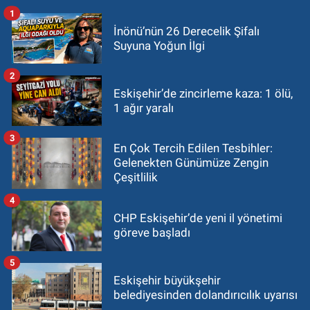
1
İnönü’nün 26 Derecelik Şifalı
Suyuna Yoğun İlgi
2
Eskişehir’de zincirleme kaza: 1 ölü,
1 ağır yaralı
3
En Çok Tercih Edilen Tesbihler:
Gelenekten Günümüze Zengin
Çeşitlilik
4
CHP Eskişehir’de yeni il yönetimi
göreve başladı
5
Eskişehir büyükşehir
belediyesinden dolandırıcılık uyarısı