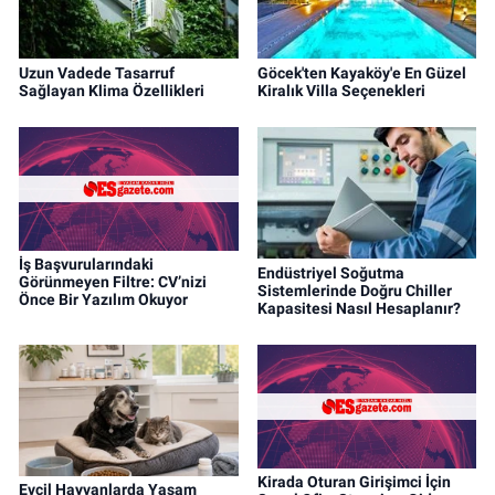
Uzun Vadede Tasarruf
Göcek'ten Kayaköy'e En Güzel
Sağlayan Klima Özellikleri
Kiralık Villa Seçenekleri
İş Başvurularındaki
Endüstriyel Soğutma
Görünmeyen Filtre: CV’nizi
Sistemlerinde Doğru Chiller
Önce Bir Yazılım Okuyor
Kapasitesi Nasıl Hesaplanır?
Kirada Oturan Girişimci İçin
Evcil Hayvanlarda Yaşam