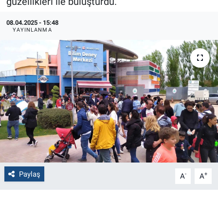
güzellikleri ile buluşturdu.
Politika
08.04.2025 - 15:48
YAYINLANMA
Bilecik
Kütahya
Gezi
Genel
Çevre
Yerel
Paylaş
-
+
A
A
Magazin
Bilim ve Teknoloji