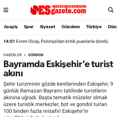
Asayiş
Yaşam
Eskişehir Nöbetçi Eczaneler
Asayiş
Spor
Siyaset
Gündem
Türkiye
Dün
Spor
Afyonkarahisar
Eskişehir Hava Durumu
14:01
Evren Olcay, Polonya’dan kritik puanlarla döndü
Siyaset
Eğitim
Eskişehir Trafik Yoğunluk Haritası
HABERLER
GÜNDEM
Gündem
Eskişehirspor Arşivi
Süper Lig Puan Durumu ve Fikstür
Bayramda Eskişehir’e turist
akını
Türkiye
Eskişehir Arşivi
Tüm Manşetler
Şehir turizminin gözde kentlerinden Eskişehir, 9
Dünya
Röportaj
Son Dakika Haberleri
günlük Ramazan Bayramı tatilinde turistlerin
akınına uğradı. Başta tematik müzeler olmak
Sağlık
Ekonomi
Haber Arşivi
üzere turistik merkezler, bot ve gondol turları
100 binden fazla misafiri Eskişehir’in
Alış-Veriş/İş dünyası
Kültür Sanat