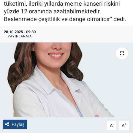
tüketimi, ileriki yıllarda meme kanseri riskini
yüzde 12 oranında azaltabilmektedir.
Politika
Beslenmede çeşitlilik ve denge olmalıdır" dedi.
Bilecik
28.10.2025 - 09:30
YAYINLANMA
Kütahya
Gezi
Genel
Çevre
Yerel
Magazin
Paylaş
-
+
A
A
Bilim ve Teknoloji