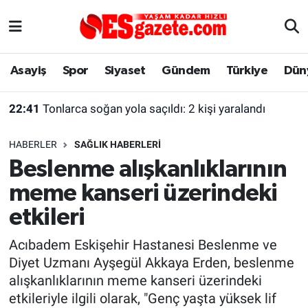
Asayiş
Yaşam
Eskişehir Nöbetçi Eczaneler
Asayiş
Spor
Siyaset
Gündem
Türkiye
Dün
Spor
Afyonkarahisar
Eskişehir Hava Durumu
22:41
Tonlarca soğan yola saçıldı: 2 kişi yaralandı
Siyaset
Eğitim
Eskişehir Trafik Yoğunluk Haritası
HABERLER
SAĞLIK HABERLERI
Gündem
Eskişehirspor Arşivi
Süper Lig Puan Durumu ve Fikstür
Beslenme alışkanlıklarının
meme kanseri üzerindeki
Türkiye
Eskişehir Arşivi
Tüm Manşetler
etkileri
Dünya
Röportaj
Son Dakika Haberleri
Acıbadem Eskişehir Hastanesi Beslenme ve
Diyet Uzmanı Ayşegül Akkaya Erden, beslenme
Sağlık
Ekonomi
Haber Arşivi
alışkanlıklarının meme kanseri üzerindeki
etkileriyle ilgili olarak, "Genç yaşta yüksek lif
Alış-Veriş/İş dünyası
Kültür Sanat