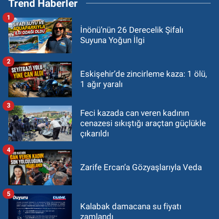
Trend Haberler
1
İnönü’nün 26 Derecelik Şifalı
Suyuna Yoğun İlgi
2
Eskişehir’de zincirleme kaza: 1 ölü,
1 ağır yaralı
3
Feci kazada can veren kadının
cenazesi sıkıştığı araçtan güçlükle
çıkarıldı
4
Zarife Ercan’a Gözyaşlarıyla Veda
5
Kalabak damacana su fiyatı
zamlandı