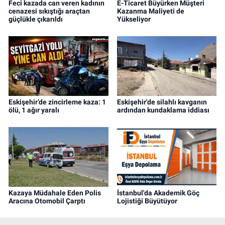
Feci kazada can veren kadının
E-Ticaret Büyürken Müşteri
cenazesi sıkıştığı araçtan
Kazanma Maliyeti de
güçlükle çıkarıldı
Yükseliyor
Eskişehir’de zincirleme kaza: 1
Eskişehir'de silahlı kavganın
ölü, 1 ağır yaralı
ardından kundaklama iddiası
Kazaya Müdahale Eden Polis
İstanbul'da Akademik Göç
Aracına Otomobil Çarptı
Lojistiği Büyütüyor