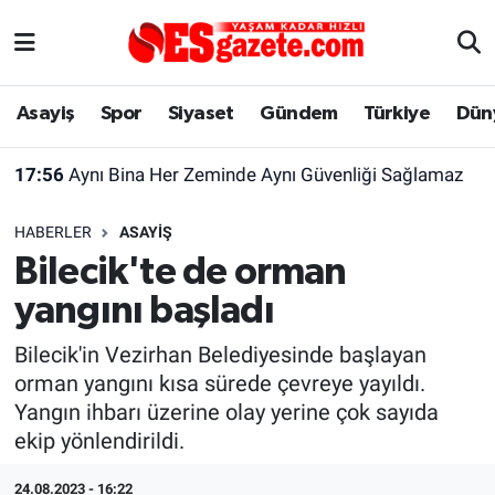
Asayiş
Yaşam
Eskişehir Nöbetçi Eczaneler
Asayiş
Spor
Siyaset
Gündem
Türkiye
Dün
Spor
Afyonkarahisar
Eskişehir Hava Durumu
17:56
Aynı Bina Her Zeminde Aynı Güvenliği Sağlamaz
Siyaset
Eğitim
Eskişehir Trafik Yoğunluk Haritası
HABERLER
ASAYIŞ
Gündem
Eskişehirspor Arşivi
Süper Lig Puan Durumu ve Fikstür
Bilecik'te de orman
yangını başladı
Türkiye
Eskişehir Arşivi
Tüm Manşetler
Bilecik'in Vezirhan Belediyesinde başlayan
Dünya
Röportaj
Son Dakika Haberleri
orman yangını kısa sürede çevreye yayıldı.
Yangın ihbarı üzerine olay yerine çok sayıda
Sağlık
Ekonomi
Haber Arşivi
ekip yönlendirildi.
Alış-Veriş/İş dünyası
Kültür Sanat
24.08.2023 - 16:22