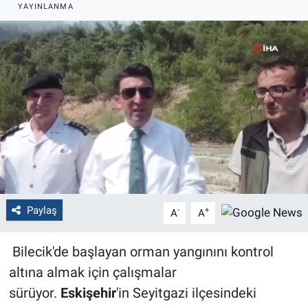
YAYINLANMA
Politika
Bilecik
Kütahya
Gezi
Genel
Çevre
Paylaş
-
+
A
A
Yerel
Bilecik'de başlayan orman yangınını kontrol
Magazin
altına almak için çalışmalar
sürüyor.
Eskişehir
'in Seyitgazi ilçesindeki
Bilim ve Teknoloji