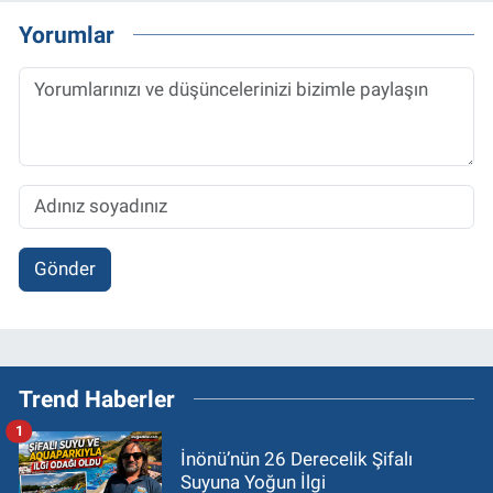
Yorumlar
Gönder
Trend Haberler
1
İnönü’nün 26 Derecelik Şifalı
Suyuna Yoğun İlgi