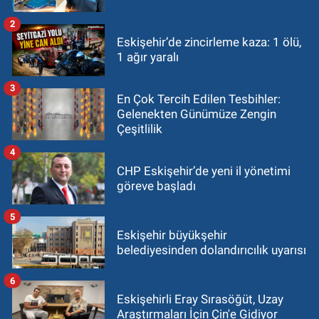
2
Eskişehir’de zincirleme kaza: 1 ölü,
1 ağır yaralı
3
En Çok Tercih Edilen Tesbihler:
Gelenekten Günümüze Zengin
Çeşitlilik
4
CHP Eskişehir’de yeni il yönetimi
göreve başladı
5
Eskişehir büyükşehir
belediyesinden dolandırıcılık uyarısı
6
Eskişehirli Eray Sırasöğüt, Uzay
Araştırmaları İçin Çin'e Gidiyor