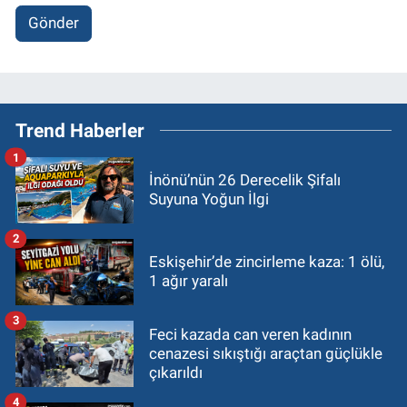
Gönder
Trend Haberler
1
İnönü’nün 26 Derecelik Şifalı
Suyuna Yoğun İlgi
2
Eskişehir’de zincirleme kaza: 1 ölü,
1 ağır yaralı
3
Feci kazada can veren kadının
cenazesi sıkıştığı araçtan güçlükle
çıkarıldı
4