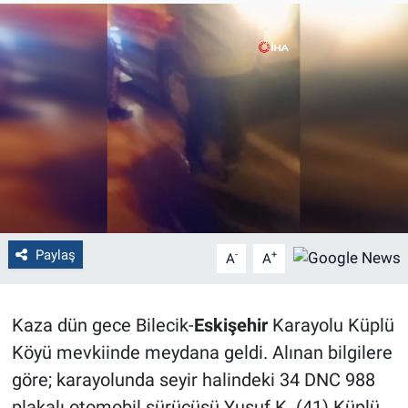
Politika
Bilecik
Kütahya
Gezi
Genel
Paylaş
-
+
A
A
Çevre
Yerel
Kaza dün gece Bilecik-
Eskişehir
Karayolu Küplü
Köyü mevkiinde meydana geldi. Alınan bilgilere
Magazin
göre; karayolunda seyir halindeki 34 DNC 988
Bilim ve Teknoloji
plakalı otomobil sürücüsü Yusuf K. (41) Küplü