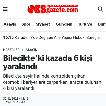
Asayiş
Yaşam
Eskişehir Nöbetçi Eczaneler
Asayiş
Spor
Siyaset
Gündem
Türkiye
Dün
Spor
Afyonkarahisar
Eskişehir Hava Durumu
16:15
Karadeniz’de Değişen Aile Yapısı Hukuki Süreçleri de Yeniden Şekillendiriyor
Siyaset
Eğitim
Eskişehir Trafik Yoğunluk Haritası
HABERLER
ASAYIŞ
Gündem
Eskişehirspor Arşivi
Süper Lig Puan Durumu ve Fikstür
Bilecikte'ki kazada 6 kişi
yaralandı
Türkiye
Eskişehir Arşivi
Tüm Manşetler
Bilecik'te seyir halinde kontrolden çıkan
Dünya
Röportaj
Son Dakika Haberleri
otomobil bariyerlere çarparken, araçta bulunan
6 kişi yaralandı.
Sağlık
Ekonomi
Haber Arşivi
30.12.2023 - 12:19
Alış-Veriş/İş dünyası
Kültür Sanat
YAYINLANMA