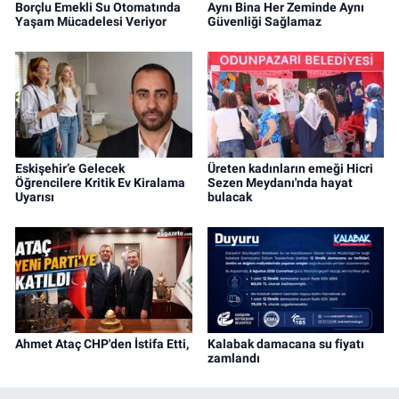
Borçlu Emekli Su Otomatında
Aynı Bina Her Zeminde Aynı
Yaşam Mücadelesi Veriyor
Güvenliği Sağlamaz
Eskişehir’e Gelecek
Üreten kadınların emeği Hicri
Öğrencilere Kritik Ev Kiralama
Sezen Meydanı'nda hayat
Uyarısı
bulacak
Ahmet Ataç CHP'den İstifa Etti,
Kalabak damacana su fiyatı
zamlandı