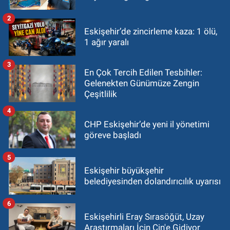
2
Eskişehir’de zincirleme kaza: 1 ölü,
1 ağır yaralı
3
En Çok Tercih Edilen Tesbihler:
Gelenekten Günümüze Zengin
Çeşitlilik
4
CHP Eskişehir’de yeni il yönetimi
göreve başladı
5
Eskişehir büyükşehir
belediyesinden dolandırıcılık uyarısı
6
Eskişehirli Eray Sırasöğüt, Uzay
Araştırmaları İçin Çin'e Gidiyor