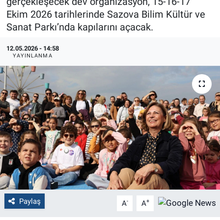
gerçekleşecek dev organizasyon, 15-16-17
Ekim 2026 tarihlerinde Sazova Bilim Kültür ve
Politika
Sanat Parkı’nda kapılarını açacak.
Bilecik
12.05.2026 - 14:58
YAYINLANMA
Kütahya
Gezi
Genel
Çevre
Yerel
Magazin
Paylaş
-
+
A
A
Bilim ve Teknoloji