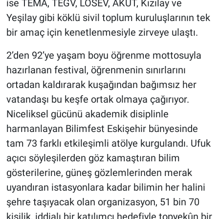
ise TEMA, TEGV, LÖSEV, AKUT, Kızılay ve
Yeşilay gibi köklü sivil toplum kuruluşlarının tek
bir amaç için kenetlenmesiyle zirveye ulaştı.
2’den 92’ye yaşam boyu öğrenme mottosuyla
hazırlanan festival, öğrenmenin sınırlarını
ortadan kaldırarak kuşağından bağımsız her
vatandaşı bu keşfe ortak olmaya çağırıyor.
Niceliksel gücünü akademik disiplinle
harmanlayan Bilimfest Eskişehir bünyesinde
tam 73 farklı etkileşimli atölye kurgulandı. Ufuk
açıcı söyleşilerden göz kamaştıran bilim
gösterilerine, güneş gözlemlerinden merak
uyandıran istasyonlara kadar bilimin her halini
şehre taşıyacak olan organizasyon, 51 bin 70
kişilik, iddialı bir katılımcı hedefiyle topyekûn bir