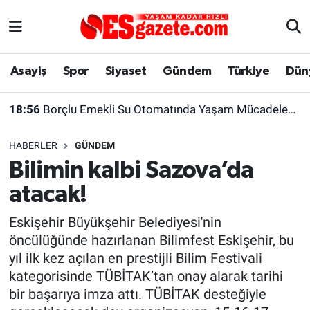
Asayiş
Yaşam
Eskişehir Nöbetçi Eczaneler
Asayiş
Spor
Siyaset
Gündem
Türkiye
Dün
Spor
Afyonkarahisar
Eskişehir Hava Durumu
18:56
Borçlu Emekli Su Otomatında Yaşam Mücadelesi Veriyor
Siyaset
Eğitim
Eskişehir Trafik Yoğunluk Haritası
HABERLER
GÜNDEM
Gündem
Eskişehirspor Arşivi
Süper Lig Puan Durumu ve Fikstür
Bilimin kalbi Sazova’da
atacak!
Türkiye
Eskişehir Arşivi
Tüm Manşetler
Eskişehir Büyükşehir Belediyesi'nin
Dünya
Röportaj
Son Dakika Haberleri
öncülüğünde hazırlanan Bilimfest Eskişehir, bu
yıl ilk kez açılan en prestijli Bilim Festivali
Sağlık
Ekonomi
Haber Arşivi
kategorisinde TÜBİTAK’tan onay alarak tarihi
bir başarıya imza attı. TÜBİTAK desteğiyle
Alış-Veriş/İş dünyası
Kültür Sanat