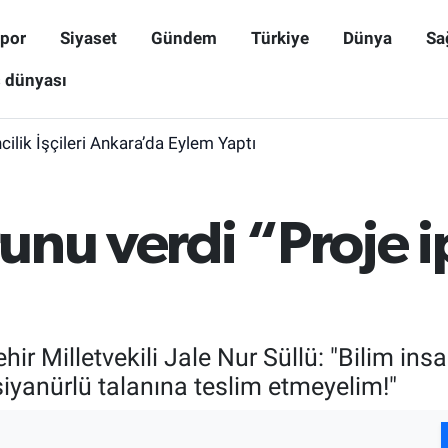
por
Siyaset
Gündem
Türkiye
Dünya
Sa
ş dünyası
lik İşçileri Ankara’da Eylem Yaptı
runu verdi “Proje i
r Milletvekili Jale Nur Süllü: "Bilim insan
n siyanürlü talanına teslim etmeyelim!"