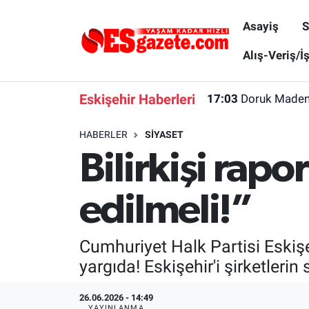
Asayiş
S
Asayiş
Yaşam
Eskişehir Nöbetçi Eczaneler
Alış-Veriş/İ
Spor
Afyonkarahisar
Eskişehir Hava Durumu
Eskişehir Haberleri
17:03
Doruk Madenci
Siyaset
Eğitim
Eskişehir Trafik Yoğunluk Haritası
HABERLER
SIYASET
Bilirkişi rapo
Gündem
Eskişehirspor Arşivi
Süper Lig Puan Durumu ve Fikstür
Türkiye
Eskişehir Arşivi
Tüm Manşetler
edilmeli!”
Dünya
Röportaj
Son Dakika Haberleri
Cumhuriyet Halk Partisi Eskişehi
Sağlık
Ekonomi
Haber Arşivi
yargıda! Eskişehir'i şirketleri
Alış-Veriş/İş dünyası
Kültür Sanat
26.06.2026 - 14:49
YAYINLANMA