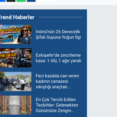
Trend Haberler
İnönü’nün 26 Derecelik
Şifalı Suyuna Yoğun İlgi
Eskişehir’de zincirleme
kaza: 1 ölü, 1 ağır yaralı
Feci kazada can veren
kadının cenazesi
sıkıştığı araçtan
güçlükle çıkarıldı
En Çok Tercih Edilen
Tesbihler: Gelenekten
Günümüze Zengin
Çeşitlilik