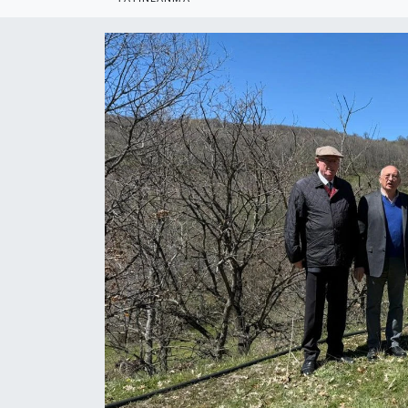
Politika
Bilecik
Kütahya
Gezi
Genel
Çevre
Yerel
Magazin
Bilim ve Teknoloji