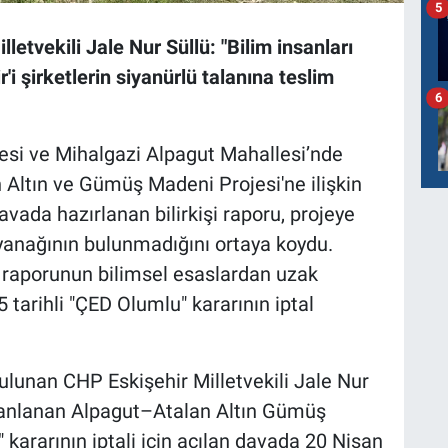
5
letvekili Jale Nur Süllü: "Bilim insanları
r'i şirketlerin siyanürlü talanına teslim
6
esi ve Mihalgazi Alpagut Mahallesi’nde
Altın ve Gümüş Madeni Projesi'ne ilişkin
vada hazırlanan bilirkişi raporu, projeye
ayanağının bulunmadığını ortaya koydu.
 raporunun bilimsel esaslardan uzak
5 tarihli "ÇED Olumlu" kararının iptal
ulunan CHP Eskişehir Milletvekili Jale Nur
planlanan Alpagut–Atalan Altın Gümüş
kararının iptali için açılan davada 20 Nisan