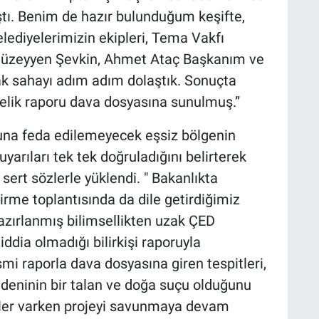
ıştı. Benim de hazır bulunduğum keşifte,
lediyelerimizin ekipleri, Tema Vakfı
z Müzeyyen Şevkin, Ahmet Ataç Başkanım ve
arak sahayı adım adım dolaştık. Sonuçta
önelik raporu dava dosyasına sunulmuş.”
runa feda edilemeyecek eşsiz bölgenin
 uyarıları tek tek doğruladığını belirterek
 sert sözlerle yüklendi. " Bakanlıkta
rme toplantısında da dile getirdiğimiz
azırlanmış bilimsellikten uzak ÇED
 iddia olmadığı bilirkişi raporuyla
smi raporla dava dosyasına giren tespitleri,
deninin bir talan ve doğa suçu olduğunu
itler varken projeyi savunmaya devam