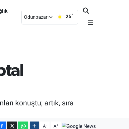
ğlık
°
25
Odunpazarı
ptal
ları konuştu; artık, sıra
-
+
A
A