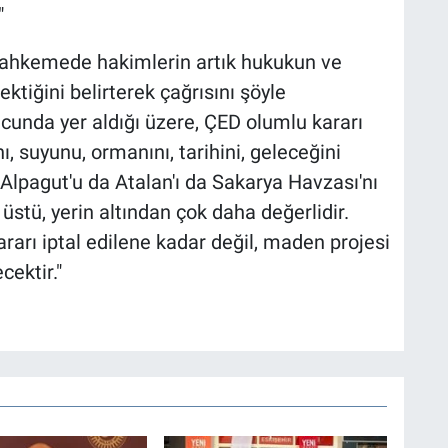
"
 mahkemede hakimlerin artık hukukun ve
ktiğini belirterek çağrısını şöyle
cunda yer aldığı üzere, ÇED olumlu kararı
nı, suyunu, ormanını, tarihini, geleceğini
 Alpagut'u da Atalan'ı da Sakarya Havzası'nı
stü, yerin altından çok daha değerlidir.
rı iptal edilene kadar değil, maden projesi
ektir."