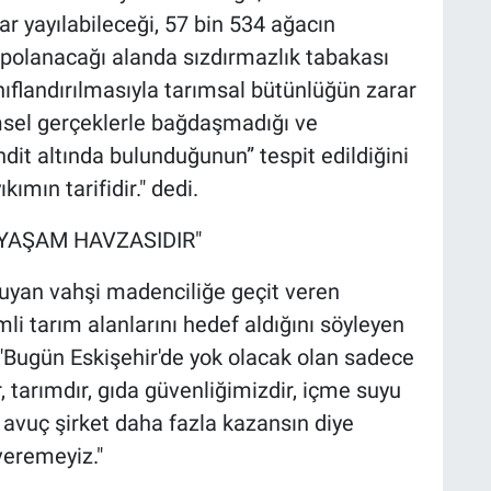
r yayılabileceği, 57 bin 534 ağacın
epolanacağı alanda sızdırmazlık tabakası
ınıflandırılmasıyla tarımsal bütünlüğün zarar
imsel gerçeklerle bağdaşmadığı ve
ehdit altında bulunduğunun” tespit edildiğini
kımın tarifidir." dedi.
 YAŞAM HAVZASIDIR"
koruyan vahşi madenciliğe geçit veren
mli tarım alanlarını hedef aldığını söyleyen
"Bugün Eskişehir'de yok olacak olan sadece
r, tarımdır, gıda güvenliğimizdir, içme suyu
r avuç şirket daha fazla kazansın diye
veremeyiz."