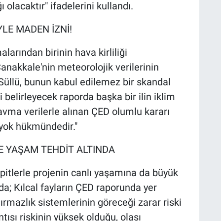
 olacaktır" ifadelerini kullandı.
YLE MADEN İZNİ!
larından birinin hava kirliliği
anakkale'nin meteorolojik verilerinin
Süllü, bunun kabul edilemez bir skandal
i belirleyecek raporda başka bir ilin iklim
 savma verilerle alınan ÇED olumlu kararı
yok hükmündedir."
E YAŞAM TEHDİT ALTINDA
espitlerle projenin canlı yaşamına da büyük
da; Kılcal fayların ÇED raporunda yer
rmazlık sistemlerinin göreceği zarar riski
ntısı riskinin yüksek olduğu, olası