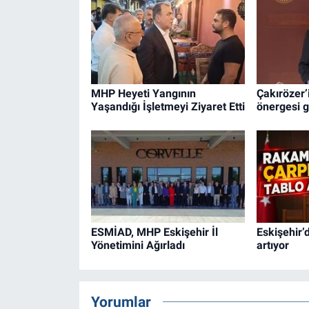
MHP Heyeti Yangının
Çakırözer’
Yaşandığı İşletmeyi Ziyaret Etti
önergesi g
ESMİAD, MHP Eskişehir İl
Eskişehir’d
Yönetimini Ağırladı
artıyor
Yorumlar