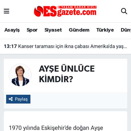
Asayiş
Yaşam
Eskişehir Nöbetçi Eczaneler
Asayiş
Spor
Siyaset
Gündem
Türkiye
Dün
Spor
Afyonkarahisar
Eskişehir Hava Durumu
13:17
Kanser taraması için ikna çabası Amerika'da yaşayan kadını şaşırttı
Siyaset
Eğitim
Eskişehir Trafik Yoğunluk Haritası
Gündem
Eskişehirspor Arşivi
Süper Lig Puan Durumu ve Fikstür
AYŞE ÜNLÜCE
KIMDIR?
Türkiye
Eskişehir Arşivi
Tüm Manşetler
Dünya
Röportaj
Son Dakika Haberleri
Paylaş
Sağlık
Ekonomi
Haber Arşivi
Alış-Veriş/İş dünyası
Kültür Sanat
1970 yılında Eskişehir'de doğan Ayşe