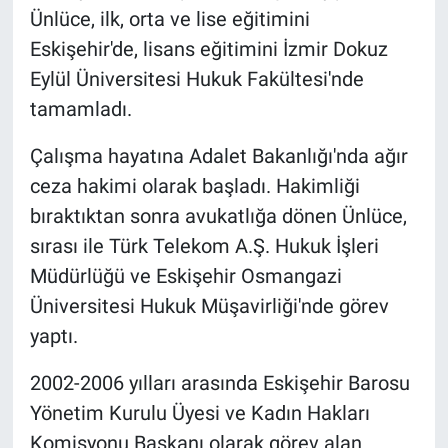
Ünlüce, ilk, orta ve lise eğitimini
Politika
Eskişehir'de, lisans eğitimini İzmir Dokuz
Eylül Üniversitesi Hukuk Fakültesi'nde
Bilecik
tamamladı.
Kütahya
Çalışma hayatına Adalet Bakanlığı'nda ağır
ceza hakimi olarak başladı. Hakimliği
Gezi
bıraktıktan sonra avukatlığa dönen Ünlüce,
Genel
sırası ile Türk Telekom A.Ş. Hukuk İşleri
Müdürlüğü ve Eskişehir Osmangazi
Çevre
Üniversitesi Hukuk Müşavirliği'nde görev
yaptı.
Yerel
2002-2006 yılları arasında Eskişehir Barosu
Magazin
Yönetim Kurulu Üyesi ve Kadın Hakları
Komisyonu Başkanı olarak görev alan
Bilim ve Teknoloji