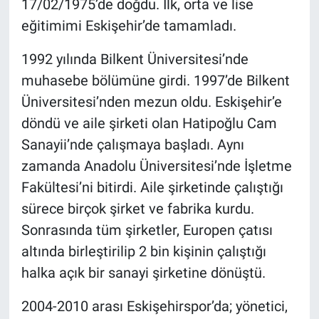
17/02/1975’de doğdu. İlk, orta ve lise
eğitimimi Eskişehir’de tamamladı.
Politika
1992 yılında Bilkent Üniversitesi’nde
Bilecik
muhasebe bölümüne girdi. 1997’de Bilkent
Kütahya
Üniversitesi’nden mezun oldu. Eskişehir’e
döndü ve aile şirketi olan Hatipoğlu Cam
Gezi
Sanayii’nde çalışmaya başladı. Aynı
zamanda Anadolu Üniversitesi’nde İşletme
Genel
Fakültesi’ni bitirdi. Aile şirketinde çalıştığı
Çevre
sürece birçok şirket ve fabrika kurdu.
Sonrasında tüm şirketler, Europen çatısı
Yerel
altında birleştirilip 2 bin kişinin çalıştığı
halka açık bir sanayi şirketine dönüştü.
Magazin
2004-2010 arası Eskişehirspor’da; yönetici,
Bilim ve Teknoloji