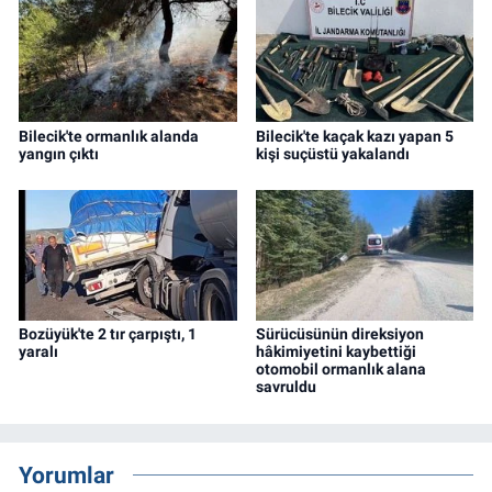
Bilecik'te ormanlık alanda
Bilecik'te kaçak kazı yapan 5
yangın çıktı
kişi suçüstü yakalandı
Bozüyük'te 2 tır çarpıştı, 1
Sürücüsünün direksiyon
yaralı
hâkimiyetini kaybettiği
otomobil ormanlık alana
savruldu
Yorumlar