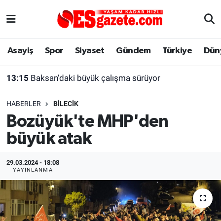
Asayiş
Yaşam
Eskişehir Nöbetçi Eczaneler
Asayiş
Spor
Siyaset
Gündem
Türkiye
Dün
Spor
Afyonkarahisar
Eskişehir Hava Durumu
13:15
Baksan’daki büyük çalışma sürüyor
Siyaset
Eğitim
Eskişehir Trafik Yoğunluk Haritası
HABERLER
BILECIK
Gündem
Eskişehirspor Arşivi
Süper Lig Puan Durumu ve Fikstür
Bozüyük'te MHP'den
büyük atak
Türkiye
Eskişehir Arşivi
Tüm Manşetler
Dünya
Röportaj
Son Dakika Haberleri
29.03.2024 - 18:08
YAYINLANMA
Sağlık
Ekonomi
Haber Arşivi
Alış-Veriş/İş dünyası
Kültür Sanat