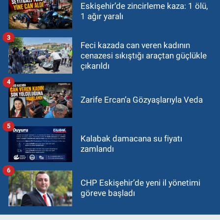
Eskişehir’de zincirleme kaza: 1 ölü,
1 ağır yaralı
3
Feci kazada can veren kadının
cenazesi sıkıştığı araçtan güçlükle
çıkarıldı
4
Zarife Ercan’a Gözyaşlarıyla Veda
5
Kalabak damacana su fiyatı
zamlandı
6
CHP Eskişehir’de yeni il yönetimi
göreve başladı