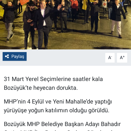
Politika
Bilecik
Kütahya
Gezi
Paylaş
-
+
A
A
Genel
31 Mart Yerel Seçimlerine saatler kala
Çevre
Bozüyük’te heyecan dorukta.
Yerel
MHP’nin 4 Eylül ve Yeni Mahalle’de yaptığı
yürüyüşe yoğun katılımın olduğu görüldü.
Magazin
Bozüyük MHP Belediye Başkan Adayı Bahadır
Bilim ve Teknoloji