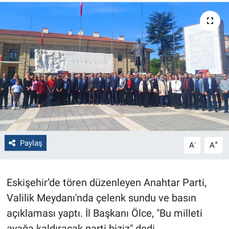
Politika
Bilecik
Kütahya
Gezi
Genel
Paylaş
-
+
A
A
Çevre
Yerel
Eskişehir’de tören düzenleyen Anahtar Parti,
Valilik Meydanı'nda çelenk sundu ve basın
Magazin
açıklaması yaptı. İl Başkanı Ölce, "Bu milleti
Bilim ve Teknoloji
ayağa kaldıracak parti biziz" dedi.