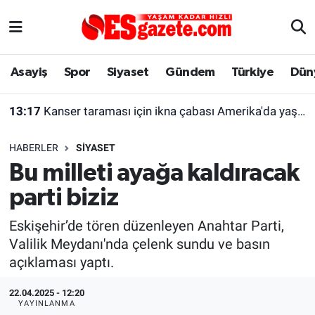
Asayiş
Yaşam
Eskişehir Nöbetçi Eczaneler
Asayiş
Spor
Siyaset
Gündem
Türkiye
Dün
Spor
Afyonkarahisar
Eskişehir Hava Durumu
13:17
Kanser taraması için ikna çabası Amerika'da yaşayan kadını şaşırttı
Siyaset
Eğitim
Eskişehir Trafik Yoğunluk Haritası
HABERLER
SIYASET
Gündem
Eskişehirspor Arşivi
Süper Lig Puan Durumu ve Fikstür
Bu milleti ayağa kaldıracak
parti biziz
Türkiye
Eskişehir Arşivi
Tüm Manşetler
Eskişehir’de tören düzenleyen Anahtar Parti,
Dünya
Röportaj
Son Dakika Haberleri
Valilik Meydanı'nda çelenk sundu ve basın
açıklaması yaptı.
Sağlık
Ekonomi
Haber Arşivi
22.04.2025 - 12:20
Alış-Veriş/İş dünyası
Kültür Sanat
YAYINLANMA