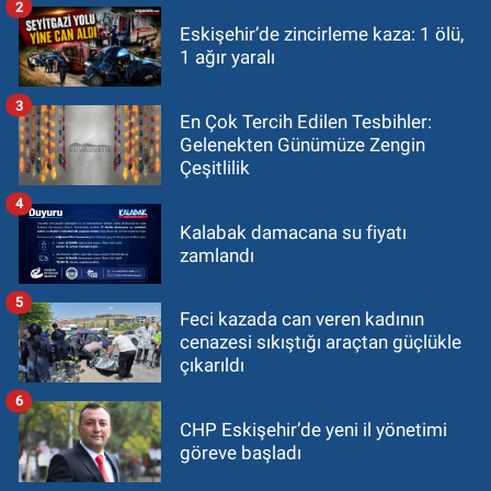
2
Eskişehir’de zincirleme kaza: 1 ölü,
1 ağır yaralı
3
En Çok Tercih Edilen Tesbihler:
Gelenekten Günümüze Zengin
Çeşitlilik
4
Kalabak damacana su fiyatı
zamlandı
5
Feci kazada can veren kadının
cenazesi sıkıştığı araçtan güçlükle
çıkarıldı
6
CHP Eskişehir’de yeni il yönetimi
göreve başladı