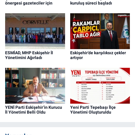
önergesi gazeteciler için
kuruluş süreci başladı
ESMİAD, MHP Eskişehir İl
Eskişehir’de karşılıksız çekler
Yönetimini Ağırladı
artıyor
YENİ Parti Eskişehir’in Kurucu
Yeni Parti Tepebaşı İlçe
İl Yönetimi Belli Oldu
Yönetimi Oluşturuldu