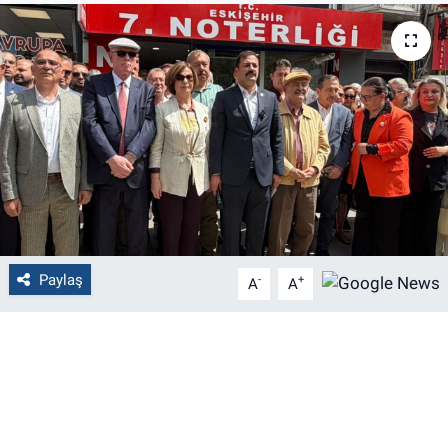
Politika
Bilecik
Kütahya
Gezi
Genel
Paylaş
-
+
A
A
Çevre
Yerel
Magazin
Bilim ve Teknoloji