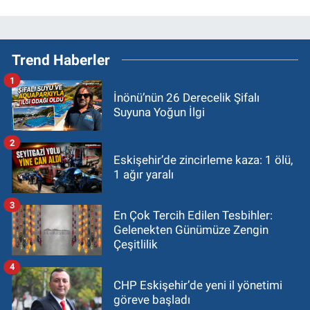
Trend Haberler
1
İnönü’nün 26 Derecelik Şifalı
Suyuna Yoğun İlgi
2
Eskişehir’de zincirleme kaza: 1 ölü,
1 ağır yaralı
3
En Çok Tercih Edilen Tesbihler:
Gelenekten Günümüze Zengin
Çeşitlilik
4
CHP Eskişehir’de yeni il yönetimi
göreve başladı