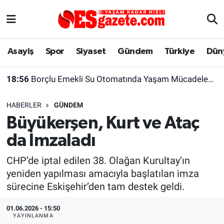
Asayiş
Yaşam
Eskişehir Nöbetçi Eczaneler
Asayiş
Spor
Siyaset
Gündem
Türkiye
Dün
Spor
Afyonkarahisar
Eskişehir Hava Durumu
18:56
Borçlu Emekli Su Otomatında Yaşam Mücadelesi Veriyor
Siyaset
Eğitim
Eskişehir Trafik Yoğunluk Haritası
HABERLER
GÜNDEM
Gündem
Eskişehirspor Arşivi
Süper Lig Puan Durumu ve Fikstür
Büyükerşen, Kurt ve Ataç
da İmzaladı
Türkiye
Eskişehir Arşivi
Tüm Manşetler
CHP’de iptal edilen 38. Olağan Kurultay’ın
Dünya
Röportaj
Son Dakika Haberleri
yeniden yapılması amacıyla başlatılan imza
sürecine Eskişehir’den tam destek geldi.
Sağlık
Ekonomi
Haber Arşivi
01.06.2026 - 15:50
Alış-Veriş/İş dünyası
Kültür Sanat
YAYINLANMA