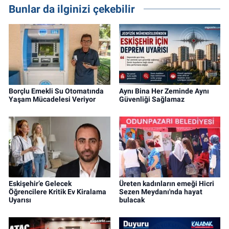
Bunlar da ilginizi çekebilir
Borçlu Emekli Su Otomatında
Aynı Bina Her Zeminde Aynı
Yaşam Mücadelesi Veriyor
Güvenliği Sağlamaz
Eskişehir’e Gelecek
Üreten kadınların emeği Hicri
Öğrencilere Kritik Ev Kiralama
Sezen Meydanı'nda hayat
Uyarısı
bulacak