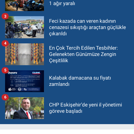
1 ağır yaralı
3
Feci kazada can veren kadının
cenazesi sıkıştığı araçtan güçlükle
çıkarıldı
4
En Çok Tercih Edilen Tesbihler:
Gelenekten Günümüze Zengin
Çeşitlilik
5
Kalabak damacana su fiyatı
zamlandı
6
CHP Eskişehir’de yeni il yönetimi
göreve başladı