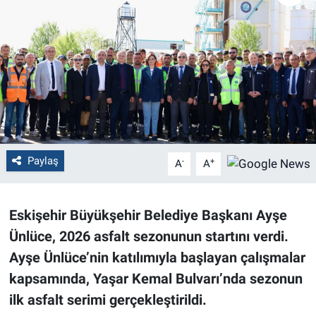
Politika
Bilecik
Kütahya
Gezi
Paylaş
-
+
A
A
Genel
Çevre
Eskişehir Büyükşehir Belediye Başkanı Ayşe
Ünlüce, 2026 asfalt sezonunun startını verdi.
Yerel
Ayşe Ünlüce’nin katılımıyla başlayan çalışmalar
Magazin
kapsamında, Yaşar Kemal Bulvarı’nda sezonun
ilk asfalt serimi gerçekleştirildi.
Bilim ve Teknoloji