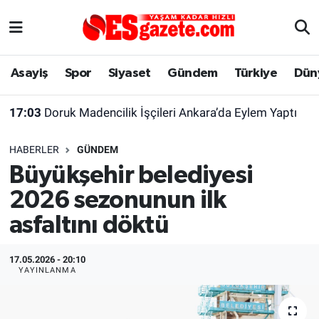
Asayiş
Yaşam
Eskişehir Nöbetçi Eczaneler
Asayiş
Spor
Siyaset
Gündem
Türkiye
Dün
Spor
Afyonkarahisar
Eskişehir Hava Durumu
17:03
Doruk Madencilik İşçileri Ankara’da Eylem Yaptı
Siyaset
Eğitim
Eskişehir Trafik Yoğunluk Haritası
HABERLER
GÜNDEM
Gündem
Eskişehirspor Arşivi
Süper Lig Puan Durumu ve Fikstür
Büyükşehir belediyesi
2026 sezonunun ilk
Türkiye
Eskişehir Arşivi
Tüm Manşetler
asfaltını döktü
Dünya
Röportaj
Son Dakika Haberleri
17.05.2026 - 20:10
Sağlık
Ekonomi
Haber Arşivi
YAYINLANMA
Alış-Veriş/İş dünyası
Kültür Sanat