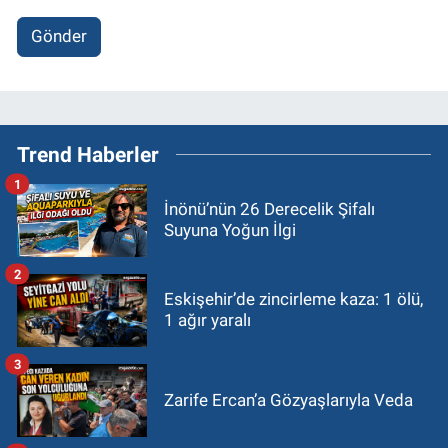
Gönder
Trend Haberler
1
İnönü’nün 26 Derecelik Şifalı
Suyuna Yoğun İlgi
2
Eskişehir’de zincirleme kaza: 1 ölü,
1 ağır yaralı
3
Zarife Ercan’a Gözyaşlarıyla Veda