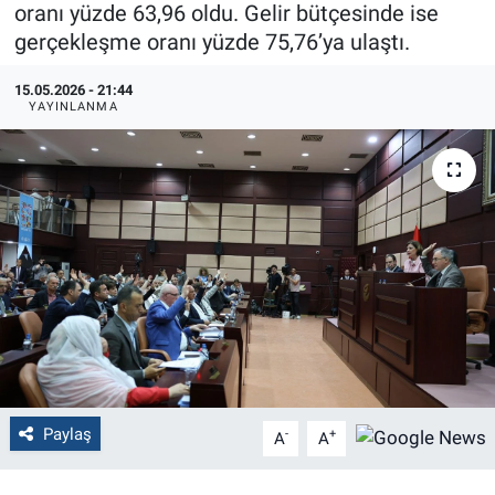
oranı yüzde 63,96 oldu. Gelir bütçesinde ise
gerçekleşme oranı yüzde 75,76’ya ulaştı.
Politika
15.05.2026 - 21:44
Bilecik
YAYINLANMA
Kütahya
Gezi
Genel
Çevre
Yerel
Magazin
Paylaş
-
+
A
A
Bilim ve Teknoloji