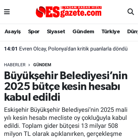
Asayiş
Yaşam
Eskişehir Nöbetçi Eczaneler
Asayiş
Spor
Siyaset
Gündem
Türkiye
Dün
Spor
Afyonkarahisar
Eskişehir Hava Durumu
14:01
Evren Olcay, Polonya’dan kritik puanlarla döndü
Siyaset
Eğitim
Eskişehir Trafik Yoğunluk Haritası
HABERLER
GÜNDEM
Gündem
Eskişehirspor Arşivi
Süper Lig Puan Durumu ve Fikstür
Büyükşehir Belediyesi’nin
2025 bütçe kesin hesabı
Türkiye
Eskişehir Arşivi
Tüm Manşetler
kabul edildi
Dünya
Röportaj
Son Dakika Haberleri
Eskişehir Büyükşehir Belediyesi’nin 2025 mali
yılı kesin hesabı mecliste oy çokluğuyla kabul
Sağlık
Ekonomi
Haber Arşivi
edildi. Toplam gider bütçesi 13 milyar 508
milyon TL olarak açıklanırken, gerçekleşme
Alış-Veriş/İş dünyası
Kültür Sanat