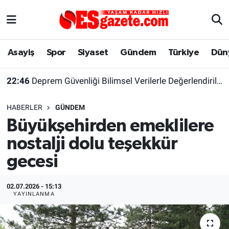
Asayiş
Yaşam
Eskişehir Nöbetçi Eczaneler
Asayiş
Spor
Siyaset
Gündem
Türkiye
Dün
Spor
Afyonkarahisar
Eskişehir Hava Durumu
22:46
Deprem Güvenliği Bilimsel Verilerle Değerlendirilmeli
Siyaset
Eğitim
Eskişehir Trafik Yoğunluk Haritası
HABERLER
GÜNDEM
Gündem
Eskişehirspor Arşivi
Süper Lig Puan Durumu ve Fikstür
Büyükşehirden emeklilere
nostalji dolu teşekkür
Türkiye
Eskişehir Arşivi
Tüm Manşetler
gecesi
Dünya
Röportaj
Son Dakika Haberleri
02.07.2026 - 15:13
Sağlık
Ekonomi
Haber Arşivi
YAYINLANMA
Alış-Veriş/İş dünyası
Kültür Sanat