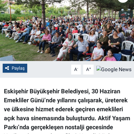
Politika
Bilecik
Kütahya
Gezi
Paylaş
-
+
A
A
Genel
Çevre
Eskişehir Büyükşehir Belediyesi, 30 Haziran
Emekliler Günü’nde yıllarını çalışarak, üreterek
Yerel
ve ülkesine hizmet ederek geçiren emeklileri
Magazin
açık hava sinemasında buluşturdu. Aktif Yaşam
Parkı’nda gerçekleşen nostalji gecesinde
Bilim ve Teknoloji