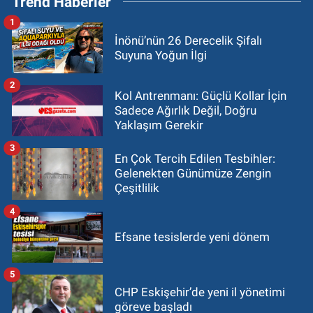
Trend Haberler
1
İnönü’nün 26 Derecelik Şifalı
Suyuna Yoğun İlgi
2
Kol Antrenmanı: Güçlü Kollar İçin
Sadece Ağırlık Değil, Doğru
Yaklaşım Gerekir
3
En Çok Tercih Edilen Tesbihler:
Gelenekten Günümüze Zengin
Çeşitlilik
4
Efsane tesislerde yeni dönem
5
CHP Eskişehir’de yeni il yönetimi
göreve başladı